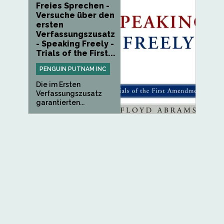
Freies Sprechen -
Versuche über den
ersten
Verfassungszusatz
- Speaking Freely -
Trials of the First...
PENGUIN PUTNAM INC
Die im Ersten
Verfassungszusatz
garantierten...