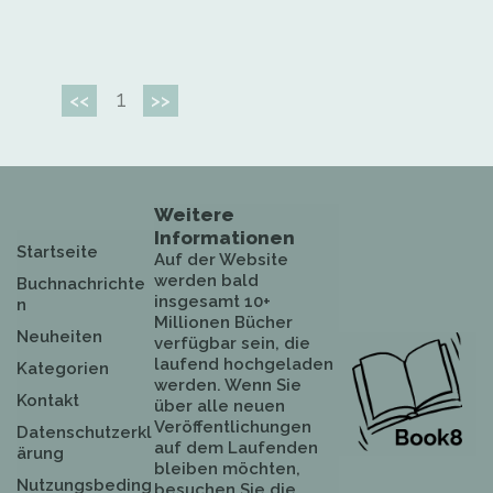
1
<<
>>
Weitere
Informationen
Startseite
Auf der Website
werden bald
Buchnachrichte
insgesamt 10+
n
Millionen Bücher
Neuheiten
verfügbar sein, die
laufend hochgeladen
Kategorien
werden. Wenn Sie
Kontakt
über alle neuen
Veröffentlichungen
Datenschutzerkl
auf dem Laufenden
ärung
bleiben möchten,
Nutzungsbeding
besuchen Sie die