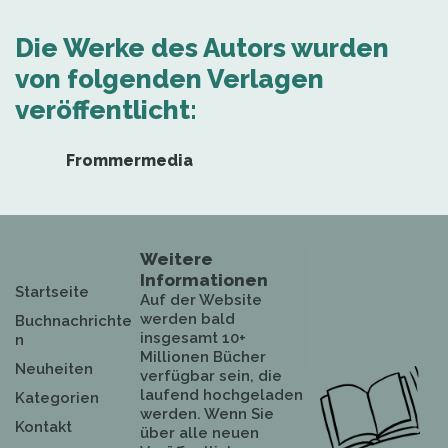
Die Werke des Autors wurden
von folgenden Verlagen
veröffentlicht:
Frommermedia
Weitere
Informationen
Startseite
Auf der Website
werden bald
Buchnachrichte
insgesamt 10+
n
Millionen Bücher
Neuheiten
verfügbar sein, die
laufend hochgeladen
Kategorien
werden. Wenn Sie
Kontakt
über alle neuen