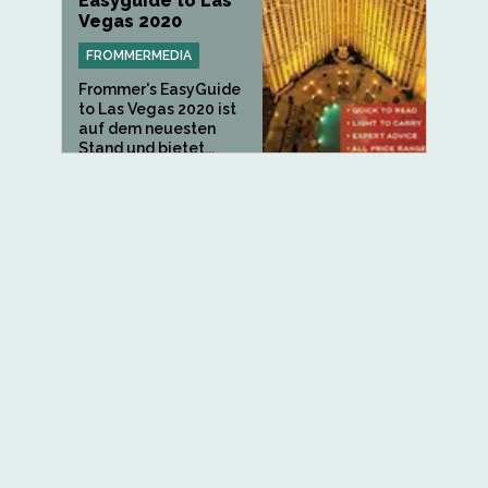
Easyguide to Las
Vegas 2020
FROMMERMEDIA
Frommer's EasyGuide
to Las Vegas 2020 ist
auf dem neuesten
Stand und bietet...