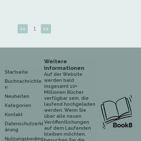
1
<<
>>
Weitere
Informationen
Startseite
Auf der Website
werden bald
Buchnachrichte
insgesamt 10+
n
Millionen Bücher
Neuheiten
verfügbar sein, die
laufend hochgeladen
Kategorien
werden. Wenn Sie
Kontakt
über alle neuen
Veröffentlichungen
Datenschutzerkl
auf dem Laufenden
ärung
bleiben möchten,
Nutzungsbeding
besuchen Sie die