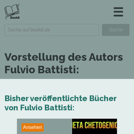
☰
Vorstellung des Autors
Fulvio Battisti:
Bisher veröffentlichte Bücher
von Fulvio Battisti:
Ansehen