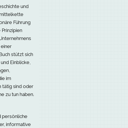
eschichte und
ittelkette
ionäre Führung
 Prinzipien
s Unternehmens
 einer
Buch stützt sich
und Einblicke,
ngen,
ie im
tätig sind oder
he zu tun haben.
 persönliche
r, informative