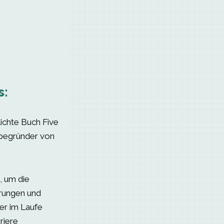
s:
ichte Buch Five
begründer von
, um die
rungen und
er im Laufe
riere