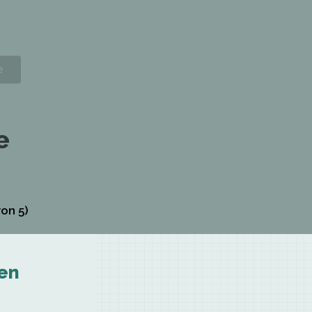
e
on 5)
en