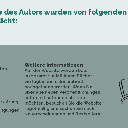
e des Autors wurden von folgenden
icht:
Weitere Informationen
ten
Auf der Website werden bald
insgesamt 10+ Millionen Bücher
verfügbar sein, die laufend
hochgeladen werden. Wenn Sie
über alle neuen Veröffentlichungen
auf dem Laufenden bleiben
rklärung
möchten, besuchen Sie die Website
regelmäßig und suchen Sie nach
ingungen
Neuerscheinungen und Bestsellern.