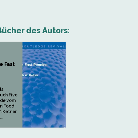
ücher des Autors:
e Fast
ls
Buch Five
rde vom
n Food
W. Ketner
..