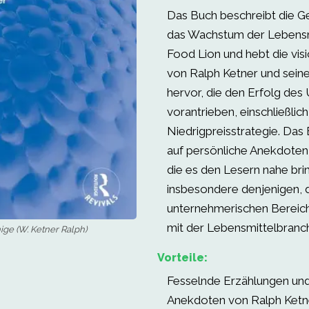
Das Buch beschreibt die G
das Wachstum der Lebensm
Food Lion und hebt die vis
von Ralph Ketner und seine
hervor, die den Erfolg de
vorantrieben, einschließlich
Niedrigpreisstrategie. Das 
auf persönliche Anekdoten 
die es den Lesern nahe bri
insbesondere denjenigen, d
unternehmerischen Bereich 
mit der Lebensmittelbranc
ige (W. Ketner Ralph)
Vorteile:
Fesselnde Erzählungen und
Anekdoten von Ralph Ketne