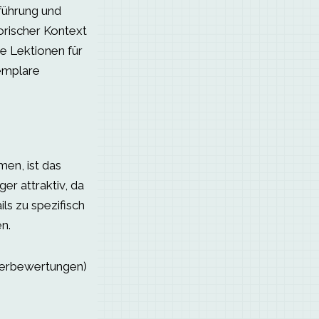
führung und
orischer Kontext
de Lektionen für
emplare
en, ist das
r attraktiv, da
ils zu spezifisch
en.
serbewertungen)