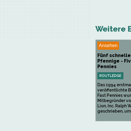
Weitere B
Ansehen
Fünf schnelle
Pfennige - Fiv
Pennies
ROUTLEDGE
Das 1994 erstma
veröffentlichte 
Fast Pennies wu
Mitbegründer vo
Lion, Inc. Ralph 
geschrieben, um.