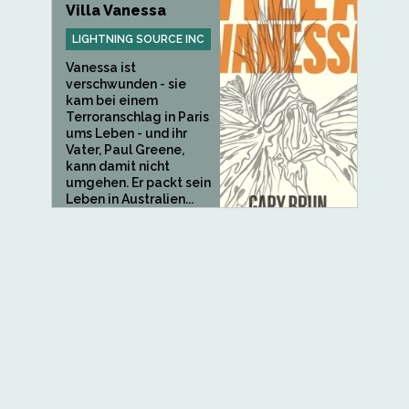
Villa Vanessa
LIGHTNING SOURCE INC
Vanessa ist
verschwunden - sie
kam bei einem
Terroranschlag in Paris
ums Leben - und ihr
Vater, Paul Greene,
kann damit nicht
umgehen. Er packt sein
Leben in Australien...