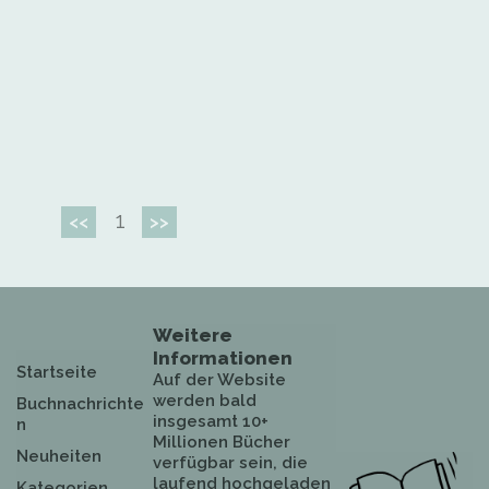
1
<<
>>
Weitere
Informationen
Startseite
Auf der Website
werden bald
Buchnachrichte
insgesamt 10+
n
Millionen Bücher
Neuheiten
verfügbar sein, die
laufend hochgeladen
Kategorien