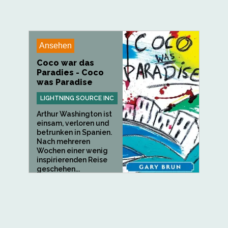
Ansehen
Coco war das
Paradies - Coco
was Paradise
LIGHTNING SOURCE INC
Arthur Washington ist
einsam, verloren und
betrunken in Spanien.
Nach mehreren
Wochen einer wenig
inspirierenden Reise
geschehen...