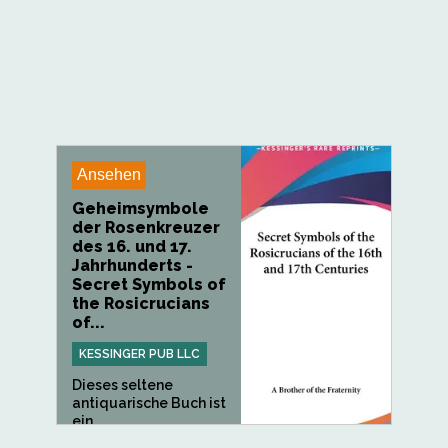
Ansehen
Geheimsymbole
der Rosenkreuzer
des 16. und 17.
Jahrhunderts -
Secret Symbols of
the Rosicrucians
of...
KESSINGER PUB LLC
Dieses seltene
antiquarische Buch ist
ein...