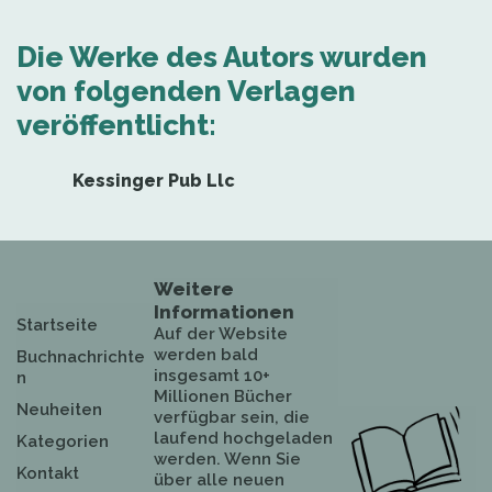
Die Werke des Autors wurden
von folgenden Verlagen
veröffentlicht:
Kessinger Pub Llc
Weitere
Informationen
Startseite
Auf der Website
werden bald
Buchnachrichte
insgesamt 10+
n
Millionen Bücher
Neuheiten
verfügbar sein, die
laufend hochgeladen
Kategorien
werden. Wenn Sie
Kontakt
über alle neuen