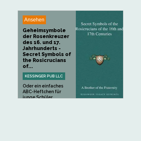
Ansehen
Geheimsymbole
der Rosenkreuzer
des 16. und 17.
Jahrhunderts -
Secret Symbols of
the Rosicrucians
of...
KESSINGER PUB LLC
Oder ein einfaches
ABC-Heftchen für
junge Schüler,...