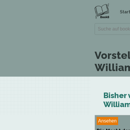
Star
Vorste
Willia
Bisher 
William
Ansehen