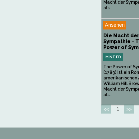
Macht der Sympa
als...
Ansehen
Die Macht de
Sympathie - 
Power of Sym
MINT ED
The Power of S
(1789) ist ein R
amerikanischen 
William Hill Brow
Macht der Sympa
als...
1
<<
>>