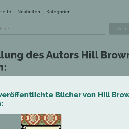
tseite
Neuheiten
Kategorien
llung des Autors Hill Brow
m:
veröffentlichte Bücher von Hill Bro
: