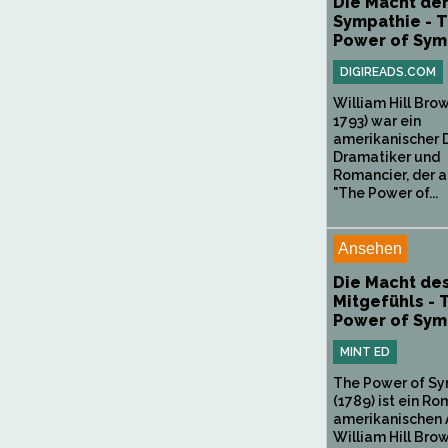
Die Macht de
Sympathie - 
Power of Sym
DIGIREADS.COM
William Hill Bro
1793) war ein
amerikanischer D
Dramatiker und
Romancier, der 
"The Power of...
Ansehen
Die Macht de
Mitgefühls - 
Power of Sym
MINT ED
The Power of S
(1789) ist ein R
amerikanischen 
William Hill Brow