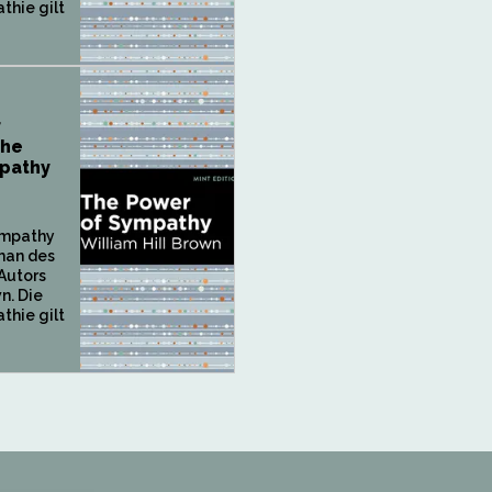
thie gilt
r
The
pathy
ympathy
oman des
Autors
n. Die
thie gilt