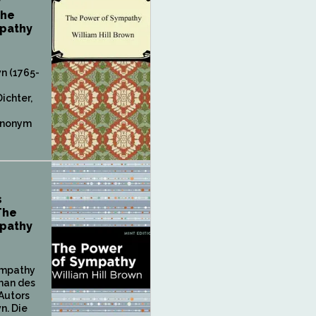
r
The
pathy
wn (1765-
ichter,
anonym
s
The
pathy
ympathy
oman des
Autors
n. Die