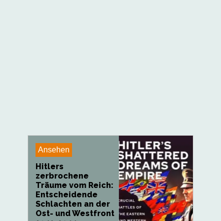
Ansehen
Hitlers
zerbrochene
Träume vom Reich:
Entscheidende
Schlachten an der
Ost- und Westfront