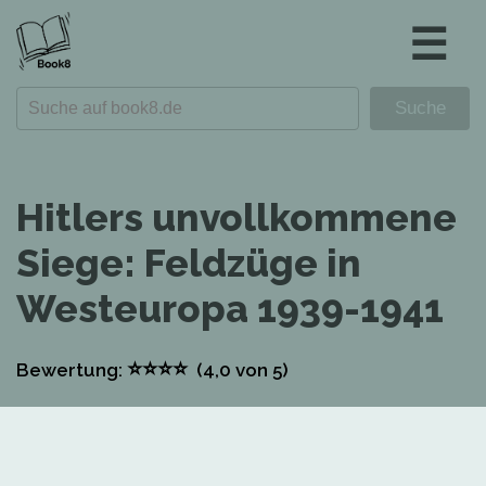
☰
Hitlers unvollkommene
Siege: Feldzüge in
Westeuropa 1939-1941
⭐
⭐
⭐
⭐
Bewertung:
(4,0
von 5)