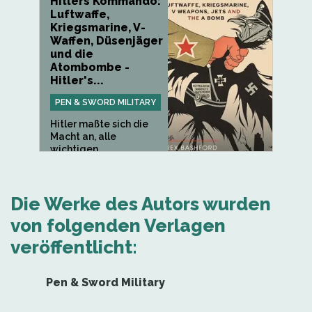
Hitlers Kommando:
Luftwaffe,
Kriegsmarine, V-
Waffen, Düsenjäger
und die
Atombombe -
Hitler's...
PEN & SWORD MILITARY
Hitler maßte sich die
Macht an, alle
wichtigen...
Die Werke des Autors wurden
von folgenden Verlagen
veröffentlicht:
Pen & Sword Military