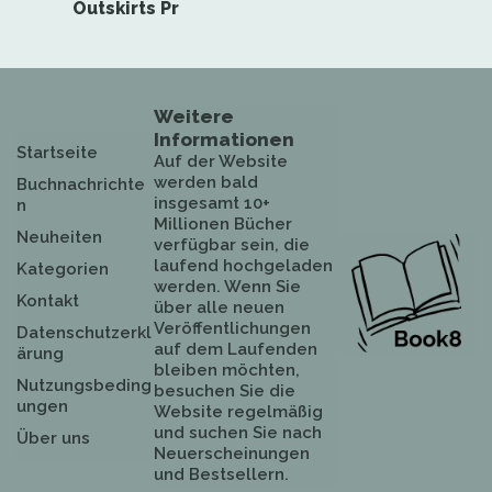
Outskirts Pr
Weitere
Informationen
Startseite
Auf der Website
werden bald
Buchnachrichte
insgesamt 10+
n
Millionen Bücher
Neuheiten
verfügbar sein, die
laufend hochgeladen
Kategorien
werden. Wenn Sie
Kontakt
über alle neuen
Veröffentlichungen
Datenschutzerkl
auf dem Laufenden
ärung
bleiben möchten,
Nutzungsbeding
besuchen Sie die
ungen
Website regelmäßig
und suchen Sie nach
Über uns
Neuerscheinungen
und Bestsellern.