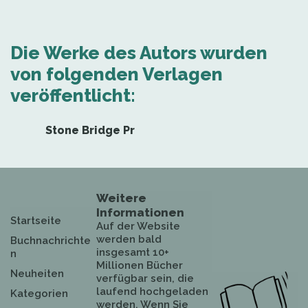
Die Werke des Autors wurden
von folgenden Verlagen
veröffentlicht:
Stone Bridge Pr
Weitere
Informationen
Startseite
Auf der Website
werden bald
Buchnachrichte
insgesamt 10+
n
Millionen Bücher
Neuheiten
verfügbar sein, die
laufend hochgeladen
Kategorien
werden. Wenn Sie