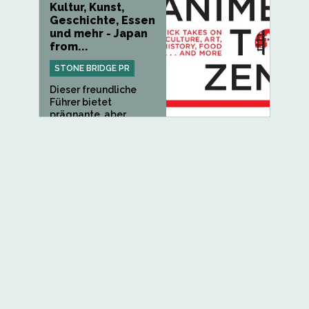
Kultur, Kunst,
Geschichte, Essen
und mehr - Japan
from...
STONE BRIDGE PR
Dieser freundliche
Führer bietet
prägnante, aber...