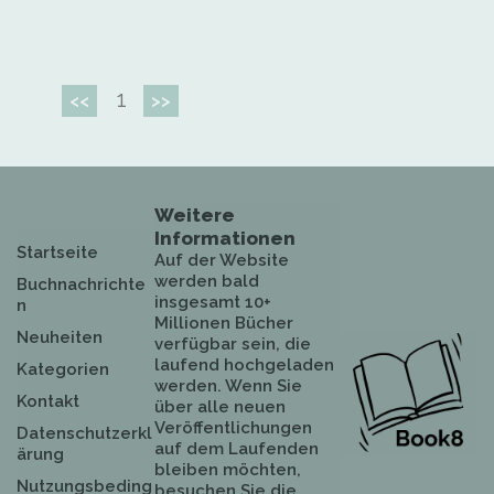
1
<<
>>
Weitere
Informationen
Startseite
Auf der Website
werden bald
Buchnachrichte
insgesamt 10+
n
Millionen Bücher
Neuheiten
verfügbar sein, die
laufend hochgeladen
Kategorien
werden. Wenn Sie
Kontakt
über alle neuen
Veröffentlichungen
Datenschutzerkl
auf dem Laufenden
ärung
bleiben möchten,
Nutzungsbeding
besuchen Sie die