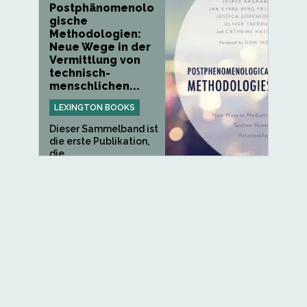
Postphänomenolo
gische
Methodologien:
Neue Wege in der
Vermittlung von
technisch-
menschlichen...
LEXINGTON BOOKS
Dieser Sammelband ist
die erste Publikation,
die...