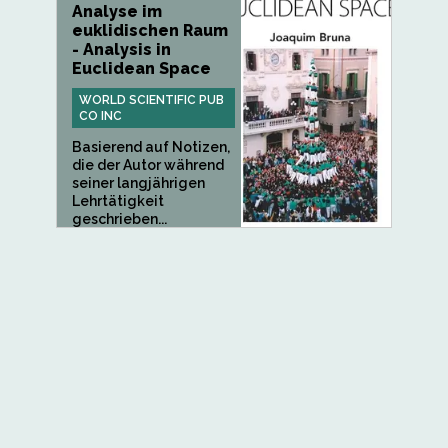
Analyse im
euklidischen Raum
- Analysis in
Euclidean Space
WORLD SCIENTIFIC PUB
CO INC
Basierend auf Notizen,
die der Autor während
seiner langjährigen
Lehrtätigkeit
geschrieben...