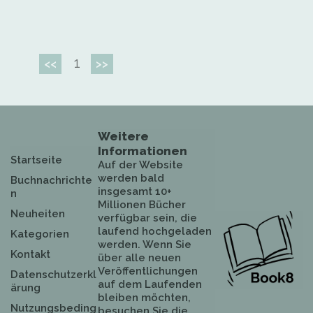
1
<<
>>
Weitere
Informationen
Startseite
Auf der Website
werden bald
Buchnachrichte
insgesamt 10+
n
Millionen Bücher
Neuheiten
verfügbar sein, die
laufend hochgeladen
Kategorien
werden. Wenn Sie
Kontakt
über alle neuen
Veröffentlichungen
Datenschutzerkl
auf dem Laufenden
ärung
bleiben möchten,
Nutzungsbeding
besuchen Sie die