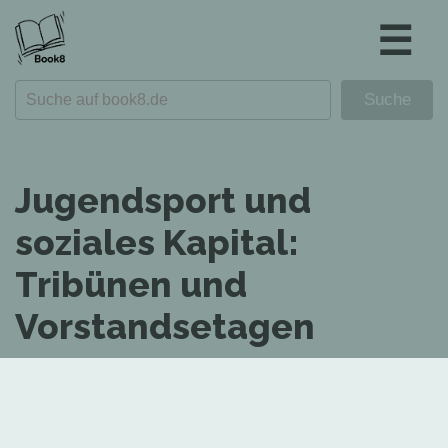
☰
Jugendsport und
soziales Kapital:
Tribünen und
Vorstandsetagen