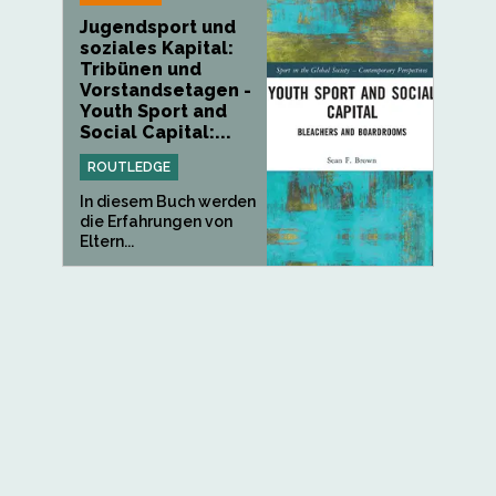
Jugendsport und
soziales Kapital:
Tribünen und
Vorstandsetagen -
Youth Sport and
Social Capital:...
ROUTLEDGE
In diesem Buch werden
die Erfahrungen von
Eltern...