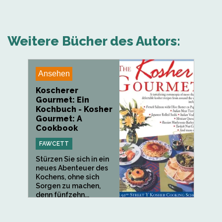
Weitere Bücher des Autors:
Ansehen
Koscherer
Gourmet: Ein
Kochbuch - Kosher
Gourmet: A
Cookbook
FAWCETT
Stürzen Sie sich in ein
neues Abenteuer des
Kochens, ohne sich
Sorgen zu machen,
denn fünfzehn...