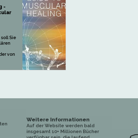
g -
cular
soll Sie
lären
der von
Weitere Informationen
ten
Auf der Website werden bald
insgesamt 10+ Millionen Bücher
verfügbar sein, die laufend