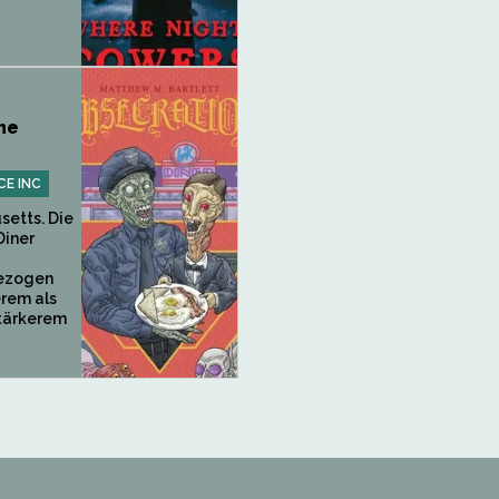
he
CE INC
setts. Die
Diner
gezogen
rem als
tärkerem