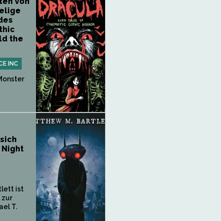
ten von
elige
des
thic
ld the
CE INC
Monster
sich
 Night
lett ist
 zur
ael T.