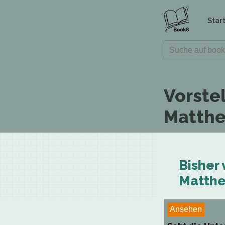
Star
Vorstel
Matth
Bisher 
Matth
Ansehen