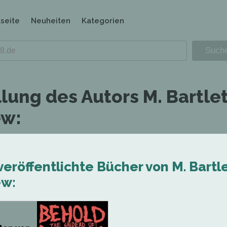
tseite
Neuheiten
Kategorien
lung des Autors M. Bartle
ew:
veröffentlichte Bücher von M. Bartl
ew: