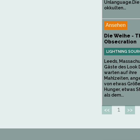
Unlanguage.Die
okkulten...
Ansehen
Die Weihe - T
Obsecration
LIGHTNING SOUR
Leeds, Massachu
Gäste des Look 
warten auf ihre
Mahlzeiten, an
von etwas Größe
Hunger, etwas S
als dem...
1
<<
>>