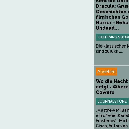
Seht die Unto
Dracula: Grus
Geschichten 
filmischen Go
Horror - Beho
Undead...
LIGHTNING SOUR
Die klassischen 
sind zurück.....
Ansehen
Wo die Nacht 
neigt - Where
Cowers
JOURNALSTONE
„Matthew M. Bart
ein offener Kanal
Finsternis“ -Mich
Cisco, Autor von