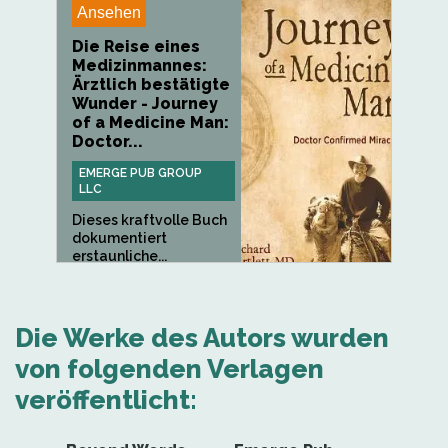
Ansehen
Die Reise eines
Medizinmannes:
Ärztlich bestätigte
Wunder - Journey
of a Medicine Man:
Doctor...
EMERGE PUB GROUP
LLC
Dieses kraftvolle Buch
dokumentiert
erstaunliche...
Die Werke des Autors wurden
von folgenden Verlagen
veröffentlicht: