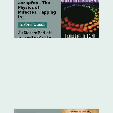
anzapfen - The
Physics of
Miracles: Tapping
in...
BEYOND WORDS
Als Richard Bartlett
zum ersten Mal die
Ursprünge...