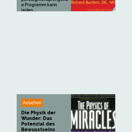
e Programm kann
jeden...
Ansehen
Die Physik der
Wunder: Das
Potenzial des
Bewusstseins