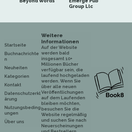
Beyond Words
Emerge Pub
Group Llc
Weitere
Informationen
Startseite
Auf der Website
werden bald
Buchnachrichte
insgesamt 10+
n
Millionen Bücher
Neuheiten
verfügbar sein, die
laufend hochgeladen
Kategorien
werden. Wenn Sie
Kontakt
über alle neuen
Veröffentlichungen
Datenschutzerkl
auf dem Laufenden
ärung
bleiben möchten,
Nutzungsbeding
besuchen Sie die
ungen
Website regelmäßig
und suchen Sie nach
Über uns
Neuerscheinungen
und Bestsellern.