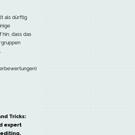
 als dürftig
inige
 hin, dass das
ergruppen
.
serbewertungen)
nd Tricks:
d expert
editing,