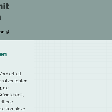
it
n
on 5)
en
ord erhielt
Benutzer lobten
, die
ründlichkeit,
rittene
 die komplexe