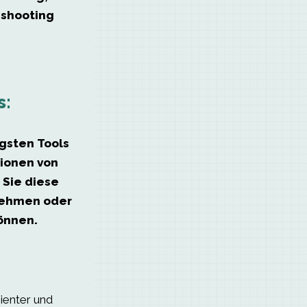
eshooting
s:
igsten Tools
ionen von
 Sie diese
nehmen oder
können.
ienter und