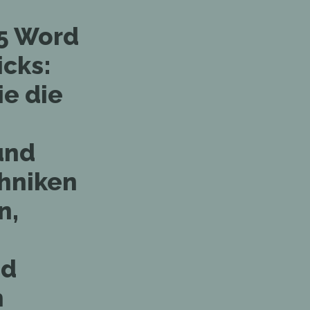
65 Word
icks:
e die
und
hniken
n,
nd
n