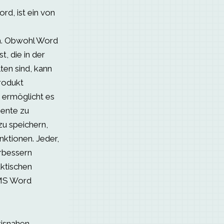
d, ist ein von
m. Obwohl Word
, die in der
ten sind, kann
rodukt
ermöglicht es
mente zu
zu speichern,
nktionen. Jeder,
erbessern
ktischen
 MS Word
xisnahen,