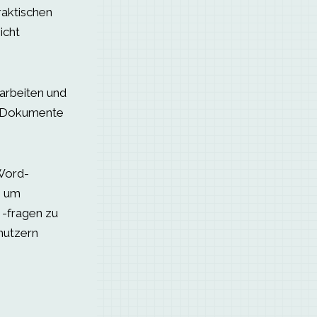
raktischen
icht
arbeiten und
er Dokumente
Word-
, um
-fragen zu
enutzern