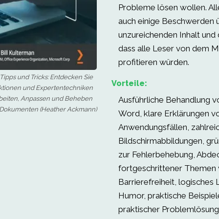
Probleme lösen wollen. All
auch einige Beschwerden 
unzureichenden Inhalt und
dass alle Leser von dem Ma
profitieren würden.
Tipps und Tricks: Entdecken Sie
Vorteile:
nktionen und Expertentechniken
rbeiten, Anpassen und Beheben
Ausführliche Behandlung v
 Dokumenten (Heather Ackmann)
Word, klare Erklärungen v
Anwendungsfällen, zahlrei
Bildschirmabbildungen, grü
zur Fehlerbehebung, Abde
fortgeschrittener Themen
Barrierefreiheit, logisches
Humor, praktische Beispiel
praktischer Problemlösung