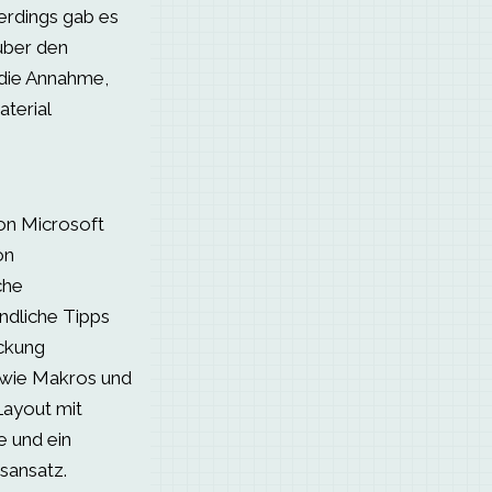
erdings gab es
über den
 die Annahme,
terial
on Microsoft
on
che
ndliche Tipps
ckung
 wie Makros und
 Layout mit
e und ein
sansatz.