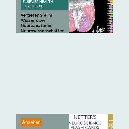
ELSEVIER HEALTH
TEXTBOOK
Vertiefen Sie Ihr
Wissen über
Neuroanatomie,
Neurowissenschaften
und häufige...
Ansehen