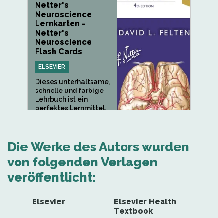
Netter's
Neuroscience
Lernkarten -
Netter's
Neuroscience
Flash Cards
ELSEVIER
Dieses unterhaltsame,
schnelle und farbige
Lehrbuch ist ein
perfektes Lernmittel,
das alles...
Die Werke des Autors wurden
von folgenden Verlagen
veröffentlicht:
Elsevier
Elsevier Health
Textbook