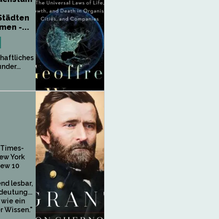
Städten
en -...
chaftliches
nder...
 Times-
New York
iew 10
nd lesbar,
deutung...
 wie ein
r Wissen."