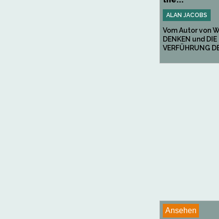
ALAN JACOBS
Vom Autor von W
DENKEN und DIE
VERFÜHRUNG DES
Ansehen