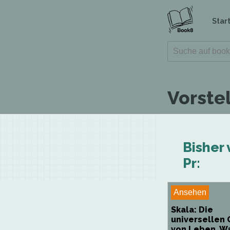
Star
Vorste
Bisher 
Pr:
Ansehen
Skala: Die
universellen
von Leben, W