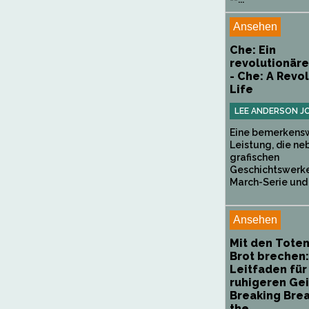
Ansehen
Che: Ein
revolutionär
- Che: A Revo
Life
LEE ANDERSON J
Eine bemerkens
Leistung, die ne
grafischen
Geschichtswerke
March-Serie und 
Ansehen
Mit den Toten
Brot brechen:
Leitfaden für
ruhigeren Gei
Breaking Brea
the...