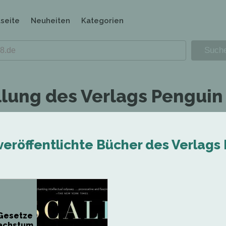
tseite
Neuheiten
Kategorien
llung des Verlags Penguin 
veröffentlichte Bücher des Verlags
 Gesetze
achstum