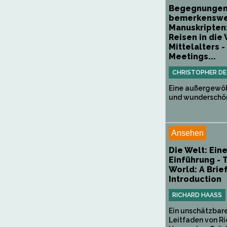
Begegnungen
bemerkenswe
Manuskripten
Reisen in die
Mittelalters -
Meetings...
CHRISTOPHER DE
Eine außergewöh
und wunderschön
Ansehen
Die Welt: Ein
Einführung - 
World: A Brie
Introduction
RICHARD HAASS
Ein unschätzbar
Leitfaden von R