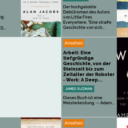
Der hochgelobte
Debütroman des Autors
von Little Fires
IE
Everywhere. "Eine straffe
Geschichte von sich...
...
Ansehen
Arbeit: Eine
tiefgründige
Geschichte, von der
Steinzeit bis zum
Zeitalter der Roboter
- Work: A Deep...
JAMES SUZMAN
Dieses Buch ist eine
Meisterleistung. -- Adam...
Ansehen