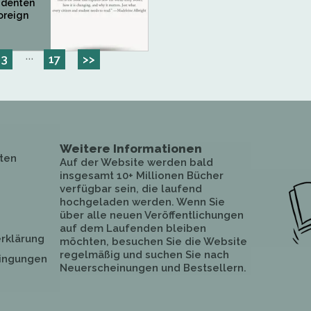
identen
oreign
···
3
17
>>
Weitere Informationen
ten
Auf der Website werden bald
insgesamt 10+ Millionen Bücher
verfügbar sein, die laufend
hochgeladen werden. Wenn Sie
über alle neuen Veröffentlichungen
auf dem Laufenden bleiben
rklärung
möchten, besuchen Sie die Website
regelmäßig und suchen Sie nach
ingungen
Neuerscheinungen und Bestsellern.