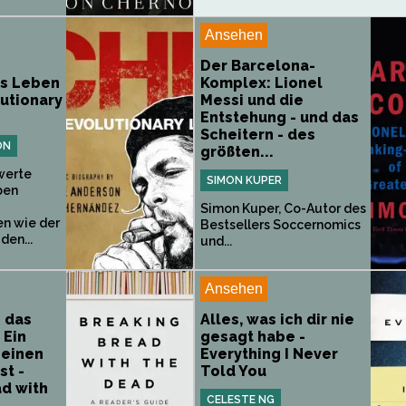
Ansehen
Der Barcelona-
es Leben
Komplex: Lionel
lutionary
Messi und die
Entstehung - und das
Scheitern - des
ON
größten...
werte
SIMON KUPER
ben
Simon Kuper, Co-Autor des
n wie der
Bestsellers Soccernomics
den...
und...
Ansehen
 das
Alles, was ich dir nie
 Ein
gesagt habe -
 einen
Everything I Never
st -
Told You
d with
CELESTE NG