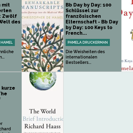
 mit
Bb Day by Day: 100
rten
Schlüssel zur
: Zwölf
französischen
 Welt des
Elternschaft - Bb Day
by Day: 100 Keys to
French...
 HAMEL
PAMELA DRUCKERMAN
nliche
Die Weisheiten des
...
internationalen
Bestsellers...
e kurze
The
f
er
ichard