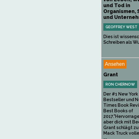
und Tod in
Organismen, 
und Unternehm
GEOFFREY WEST
Dies ist wissens
Schreiben als Wu
Ansehen
Grant
RON CHERNOW
Der #1 New York
Bestseller und 
Times Book Rev
Best Books of
2017."Hervorrage
aber dick mit Be
Grant schlägt zu
Mack Truck volle
--...