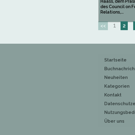
Haass, dem Präs
des Council on F
Relations,...
1
<<
2
Startseite
Buchnachrich
Neuheiten
Kategorien
Kontakt
Datenschutze
Nutzungsbed
Über uns