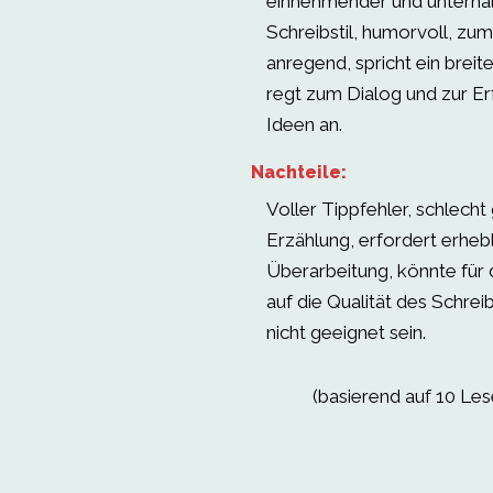
einnehmender und unterha
Schreibstil, humorvoll, z
anregend, spricht ein breit
regt zum Dialog und zur E
Ideen an.
Nachteile:
Voller Tippfehler, schlech
Erzählung, erfordert erheb
Überarbeitung, könnte für d
auf die Qualität des Schrei
nicht geeignet sein.
(basierend auf 10 Le