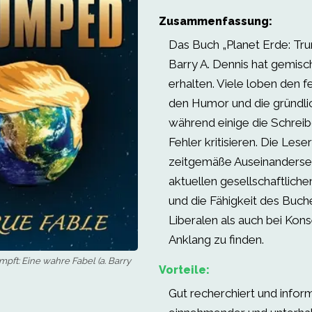
Zusammenfassung:
Das Buch „Planet Erde: Tr
Barry A. Dennis hat gemisch
erhalten. Viele loben den fe
den Humor und die gründli
während einige die Schreibq
Fehler kritisieren. Die Lese
zeitgemäße Auseinanderse
aktuellen gesellschaftlich
und die Fähigkeit des Buch
Liberalen als auch bei Kon
Anklang zu finden.
pft: Eine wahre Fabel (a. Barry
Vorteile:
Gut recherchiert und inform