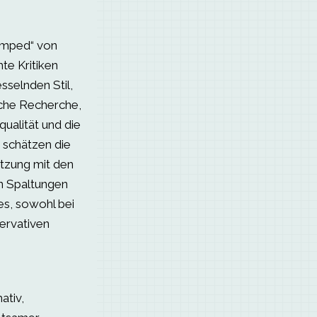
umped“ von
te Kritiken
sselnden Stil,
che Recherche,
ualität und die
r schätzen die
tzung mit den
en Spaltungen
es, sowohl bei
servativen
ativ,