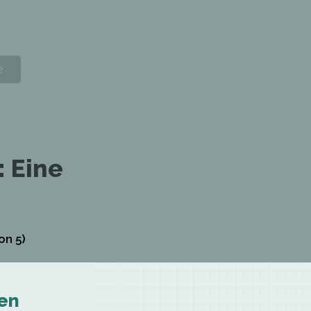
 Eine
on 5)
en