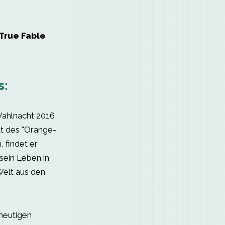
True Fable
s:
Wahlnacht 2016
t des "Orange-
 findet er
sein Leben in
Welt aus den
 heutigen