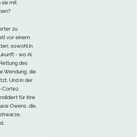
sie mit
eben?
rter zu
lt vor einem
ten, sowohl in
Zukunft - wo Al
Rettung des
ine Wendung, die
tzt. Und in der
o-Cortez
didiert für ihre
ace Owens, die,
schwarze,
d.