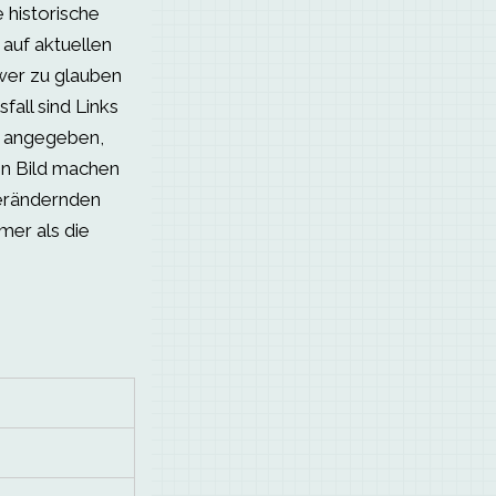
 historische
 auf aktuellen
hwer zu glauben
fall sind Links
n angegeben,
ein Bild machen
verändernden
amer als die