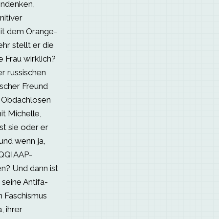
pendenken,
itiver
mit dem Orange-
r stellt er die
ne Frau wirklich?
er russischen
ischer Freund
e Obdachlosen
it Michelle,
st sie oder er
 und wenn ja,
TQQIAAP-
n? Und dann ist
seine Antifa-
m Faschismus
, ihrer