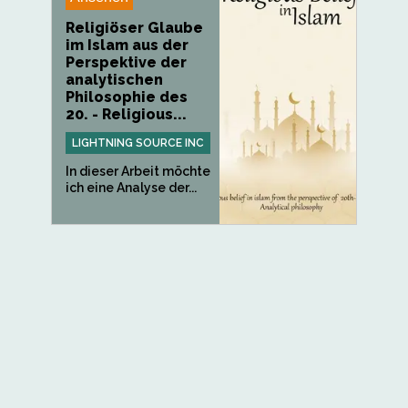
Religiöser Glaube
im Islam aus der
Perspektive der
analytischen
Philosophie des
20. - Religious...
LIGHTNING SOURCE INC
In dieser Arbeit möchte
ich eine Analyse der...