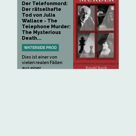
Der Telefonmord:
Der rätselhafte
Tod von Julia
Wallace - The
Telephone Murder:
The Mysterious
Death...
WATERSIDE PROD
Dies ist einer von
vielen realen Fällen
aus einer...