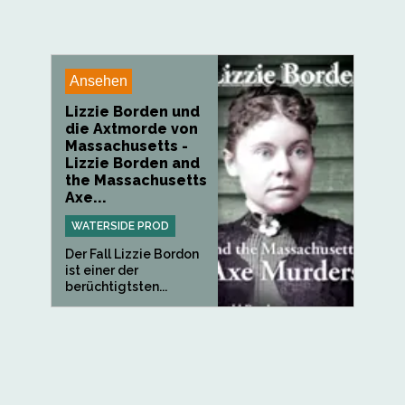
Ansehen
Lizzie Borden und
die Axtmorde von
Massachusetts -
Lizzie Borden and
the Massachusetts
Axe...
WATERSIDE PROD
Der Fall Lizzie Bordon
ist einer der
berüchtigtsten...