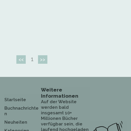
1
<<
>>
Weitere
Informationen
Startseite
Auf der Website
werden bald
Buchnachrichte
insgesamt 10+
n
Millionen Bücher
Neuheiten
verfügbar sein, die
laufend hochgeladen
Kategorien