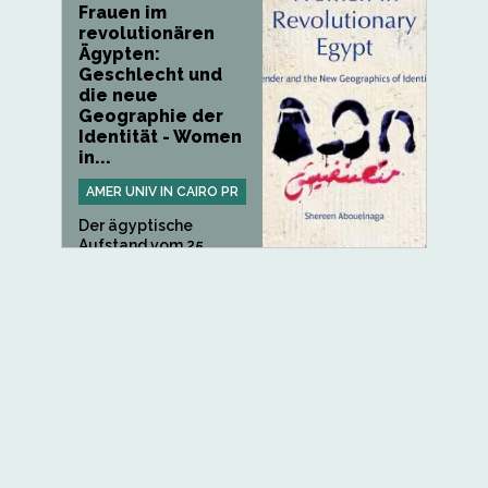
Frauen im
revolutionären
Ägypten:
Geschlecht und
die neue
Geographie der
Identität - Women
in...
AMER UNIV IN CAIRO PR
Der ägyptische
Aufstand vom 25.
Januar 2011...