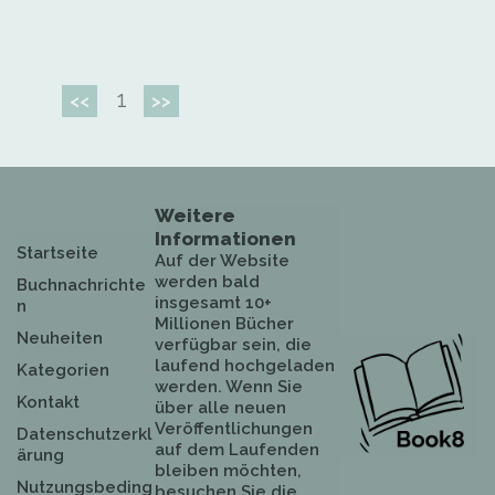
1
<<
>>
Weitere
Informationen
Startseite
Auf der Website
werden bald
Buchnachrichte
insgesamt 10+
n
Millionen Bücher
Neuheiten
verfügbar sein, die
laufend hochgeladen
Kategorien
werden. Wenn Sie
Kontakt
über alle neuen
Veröffentlichungen
Datenschutzerkl
auf dem Laufenden
ärung
bleiben möchten,
Nutzungsbeding
besuchen Sie die