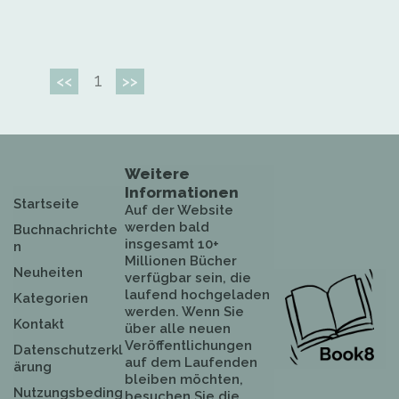
1
<<
>>
Weitere
Informationen
Startseite
Auf der Website
werden bald
Buchnachrichte
insgesamt 10+
n
Millionen Bücher
Neuheiten
verfügbar sein, die
laufend hochgeladen
Kategorien
werden. Wenn Sie
Kontakt
über alle neuen
Veröffentlichungen
Datenschutzerkl
auf dem Laufenden
ärung
bleiben möchten,
Nutzungsbeding
besuchen Sie die