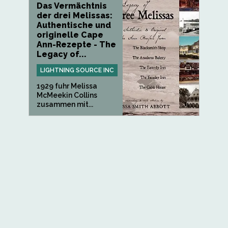
Das Vermächtnis
der drei Melissas:
Authentische und
originelle Cape
Ann-Rezepte - The
Legacy of...
LIGHTNING SOURCE INC
1929 fuhr Melissa
McMeekin Collins
zusammen mit...