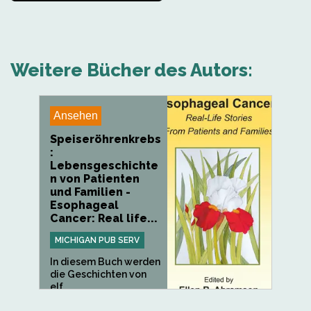
Weitere Bücher des Autors:
Ansehen
Speiseröhrenkrebs
:
Lebensgeschichte
n von Patienten
und Familien -
Esophageal
Cancer: Real life...
MICHIGAN PUB SERV
In diesem Buch werden
die Geschichten von
elf...