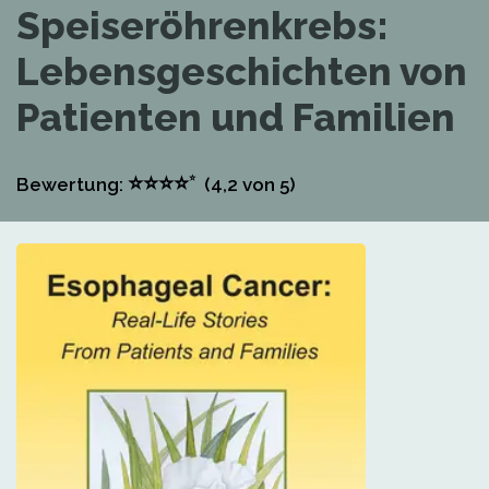
Speiseröhrenkrebs:
Lebensgeschichten von
Patienten und Familien
⭐
⭐
⭐
⭐
⭐
Bewertung:
(4,2
von 5)