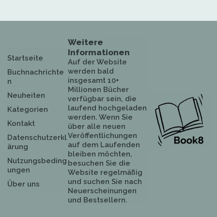
Weitere
Informationen
Startseite
Auf der Website
werden bald
Buchnachrichte
insgesamt 10+
n
Millionen Bücher
Neuheiten
verfügbar sein, die
laufend hochgeladen
Kategorien
werden. Wenn Sie
Kontakt
über alle neuen
Veröffentlichungen
Datenschutzerkl
auf dem Laufenden
ärung
bleiben möchten,
Nutzungsbeding
besuchen Sie die
ungen
Website regelmäßig
und suchen Sie nach
Über uns
Neuerscheinungen
und Bestsellern.