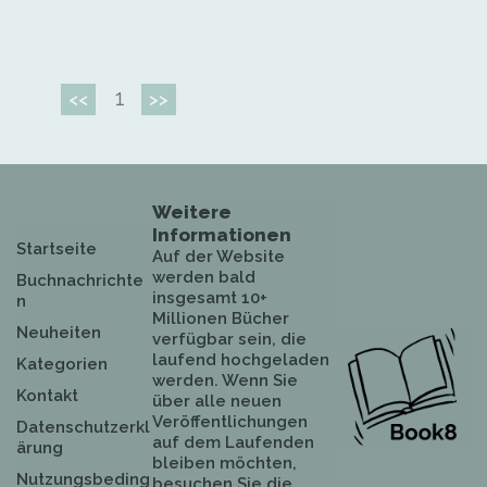
1
<<
>>
Weitere
Informationen
Startseite
Auf der Website
werden bald
Buchnachrichte
insgesamt 10+
n
Millionen Bücher
Neuheiten
verfügbar sein, die
laufend hochgeladen
Kategorien
werden. Wenn Sie
Kontakt
über alle neuen
Veröffentlichungen
Datenschutzerkl
auf dem Laufenden
ärung
bleiben möchten,
Nutzungsbeding
besuchen Sie die