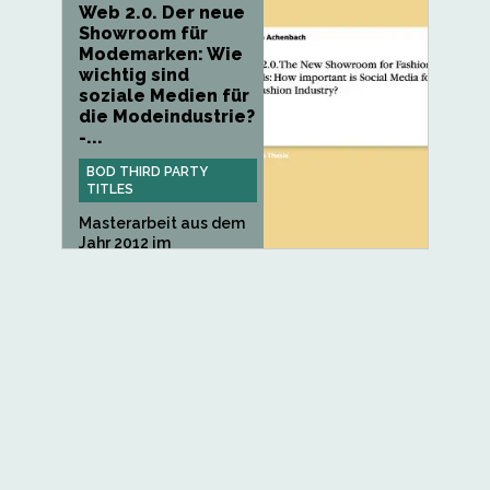
Web 2.0. Der neue
Showroom für
Modemarken: Wie
wichtig sind
soziale Medien für
die Modeindustrie?
-...
BOD THIRD PARTY
TITLES
Masterarbeit aus dem
Jahr 2012 im
Fachbereich BWL...