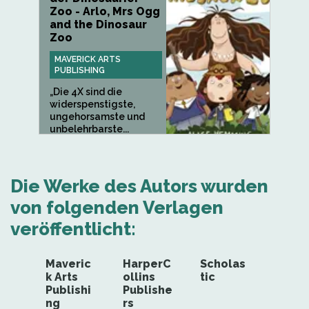
Zoo - Arlo, Mrs Ogg
and the Dinosaur
Zoo
MAVERICK ARTS
PUBLISHING
„Die 4X sind die
widerspenstigste,
ungehorsamste und
unbelehrbarste...
Die Werke des Autors wurden
von folgenden Verlagen
veröffentlicht:
Maveric
HarperC
Scholas
k Arts
ollins
tic
Publishi
Publishe
ng
rs