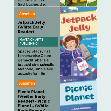
Sachbücher, die...
Ansehen
Jetpack Jelly
(White Early
Reader)
MAVERICK ARTS
PUBLISHING
Spacey Stacey hat
tonnenweise Gelee
gemacht, aber sie
braucht eine schnelle
Methode, um sie alle
auszuliefern. Ihr
Freund Timble...
Ansehen
Picnic Planet -
(Weißer Early
Reader) - Picnic
Planet - (White
Early Reader)