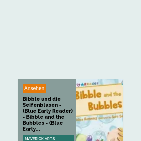
Ansehen
Bibble und die
Seifenblasen -
(Blue Early Reader)
- Bibble and the
Bubbles - (Blue
Early...
MAVERICK ARTS