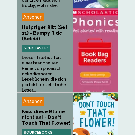
Bobby, wohin die...
Ansehen
Holpriger Ritt (Set
11) - Bumpy Ride
(Set 11)
SCHOLASTIC
Dieser Titel ist Teil
einer brandneuen
Reihe von phonisch
dekodierbaren
Lesebüchern, die sich
perfekt für sehr frühe
Leser...
Ansehen
Fass diese Blume
nicht an! - Don't
Touch That Flower!
SOURCEBOOKS