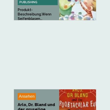
PUBLISHING
Produkt-
Beschreibung.Wenn
Seifenblasen...
Ansehen
Arlo, Dr. Bland und
der gruselige