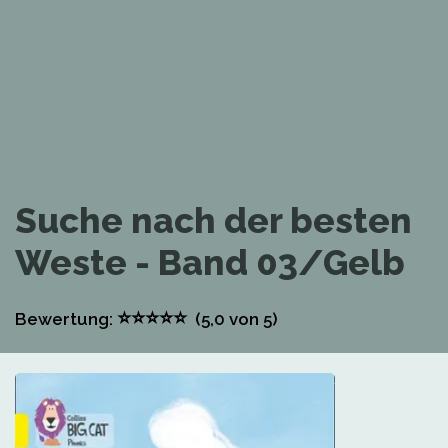
Suche nach der besten
Weste - Band 03/Gelb
⭐
⭐
⭐
⭐
⭐
Bewertung:
(5,0
von 5)