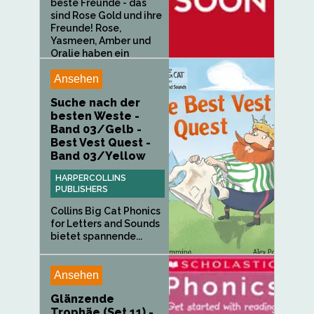
beste Freunde - das
sind Rose Gold und ihre
Freunde! Rose,
Yasmeen, Amber und
Oralie haben ein
Wochenende voller...
Ansehen
Suche nach der
besten Weste -
Band 03/Gelb -
Best Vest Quest -
Band 03/Yellow
HARPERCOLLINS
PUBLISHERS
Collins Big Cat Phonics
for Letters and Sounds
bietet spannende...
Ansehen
Glänzende
Trophäe (Set 11) -