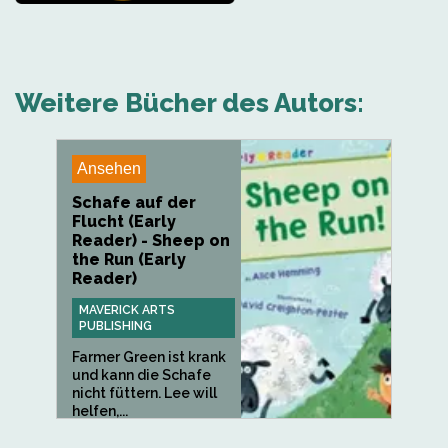
Weitere Bücher des Autors:
Ansehen
Schafe auf der
Flucht (Early
Reader) - Sheep on
the Run (Early
Reader)
MAVERICK ARTS
PUBLISHING
Farmer Green ist krank
und kann die Schafe
nicht füttern. Lee will
helfen,...