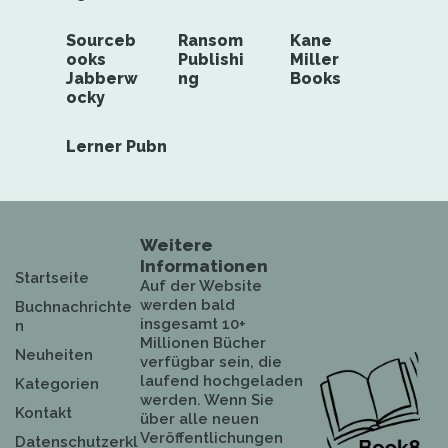
Sourceb
Ransom
Kane
ooks
Publishi
Miller
Jabberw
ng
Books
ocky
Lerner Pubn
Weitere
Informationen
Startseite
Auf der Website
werden bald
Buchnachrichte
insgesamt 10+
n
Millionen Bücher
Neuheiten
verfügbar sein, die
laufend hochgeladen
Kategorien
werden. Wenn Sie
Kontakt
über alle neuen
Veröffentlichungen
Datenschutzerkl