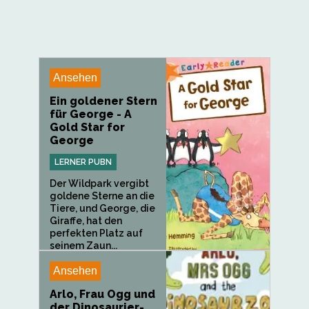
Ansehen
Ein goldener Stern
für George - A
Gold Star for
George
LERNER PUBN
Der Wildpark vergibt
goldene Sterne an die
Tiere, und George, die
Giraffe, hat den
perfekten Platz auf
seinem Zaun...
Ansehen
Arlo, Frau Ogg und
der Dinosaurier-