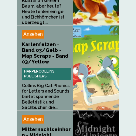
Blätter an seinem
Baum, aber heute?
Heute fehlen einige
und Eichhörnchen ist
überzeugt,...
Ansehen
Kartenfetzen -
Band 03/Gelb -
Map Scraps - Band
03/Yellow
HARPERCOLLINS
PUBLISHERS
Collins Big Cat Phonics
for Letters and Sounds
bietet spannende
Belletristik und
Sachbücher, die...
Ansehen
Mitternachtseinhor
n - Midnight