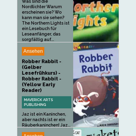
Was sind die
Nordlichter Warum
erscheinen sie? Wo
kann man sie sehen?
The Northern Lights ist
ein Lesebuch für
Leseanfänger, das
sorgfältig auf...
Ansehen
Robber Rabbit -
(Gelber
Lesefrühkurs) -
Robber Rabbit -
(Yellow Early
Reader)
MAVERICK ARTS
PUBLISHING
Jaz ist ein Kaninchen,
aber nachts ist er ein
Räuberkaninchen! Jaz...