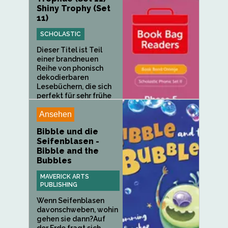
Shiny Trophy (Set
11)
SCHOLASTIC
Dieser Titel ist Teil
einer brandneuen
Reihe von phonisch
dekodierbaren
Lesebüchern, die sich
perfekt für sehr frühe
Leser...
Ansehen
Bibble und die
Seifenblasen -
Bibble and the
Bubbles
MAVERICK ARTS
PUBLISHING
Wenn Seifenblasen
davonschweben, wohin
gehen sie dann?Auf
der Erde fragt sich