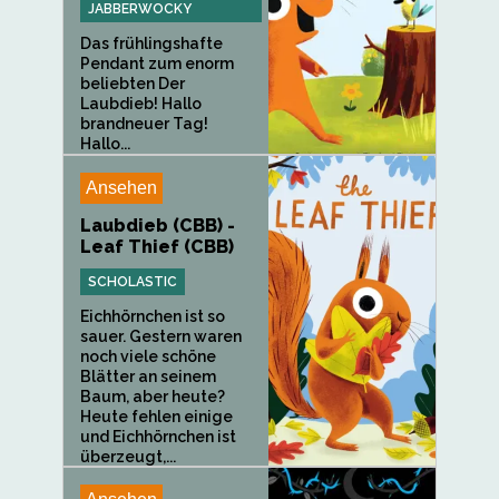
JABBERWOCKY
Das frühlingshafte
Pendant zum enorm
beliebten Der
Laubdieb! Hallo
brandneuer Tag!
Hallo...
Ansehen
Laubdieb (CBB) -
Leaf Thief (CBB)
SCHOLASTIC
Eichhörnchen ist so
sauer. Gestern waren
noch viele schöne
Blätter an seinem
Baum, aber heute?
Heute fehlen einige
und Eichhörnchen ist
überzeugt,...