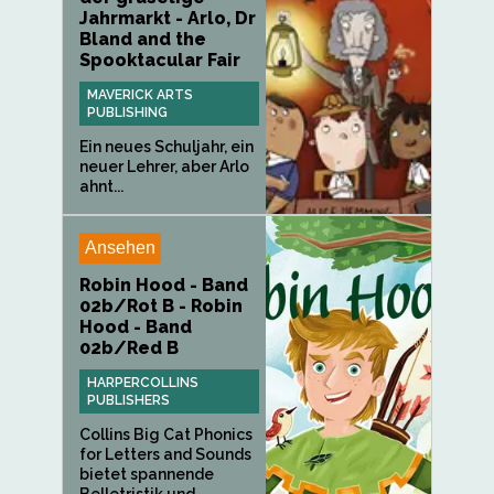
Jahrmarkt - Arlo, Dr
Bland and the
Spooktacular Fair
MAVERICK ARTS
PUBLISHING
Ein neues Schuljahr, ein
neuer Lehrer, aber Arlo
ahnt...
Ansehen
Robin Hood - Band
02b/Rot B - Robin
Hood - Band
02b/Red B
HARPERCOLLINS
PUBLISHERS
Collins Big Cat Phonics
for Letters and Sounds
bietet spannende
Belletristik und