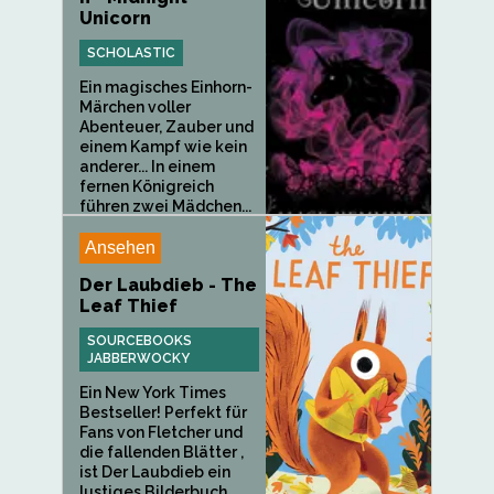
Unicorn
SCHOLASTIC
Ein magisches Einhorn-
Märchen voller
Abenteuer, Zauber und
einem Kampf wie kein
anderer... In einem
fernen Königreich
führen zwei Mädchen...
Ansehen
Der Laubdieb - The
Leaf Thief
SOURCEBOOKS
JABBERWOCKY
Ein New York Times
Bestseller! Perfekt für
Fans von Fletcher und
die fallenden Blätter ,
ist Der Laubdieb ein
lustiges Bilderbuch,