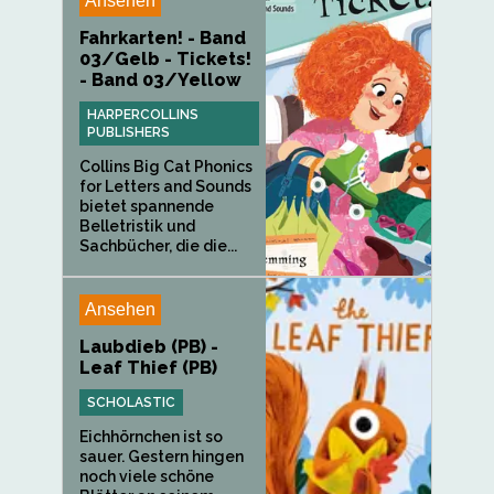
Ansehen
Fahrkarten! - Band
03/Gelb - Tickets!
- Band 03/Yellow
HARPERCOLLINS
PUBLISHERS
Collins Big Cat Phonics
for Letters and Sounds
bietet spannende
Belletristik und
Sachbücher, die die...
Ansehen
Laubdieb (PB) -
Leaf Thief (PB)
SCHOLASTIC
Eichhörnchen ist so
sauer. Gestern hingen
noch viele schöne