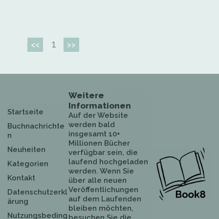
1
<<
>>
Weitere
Informationen
Startseite
Auf der Website
werden bald
Buchnachrichte
insgesamt 10+
n
Millionen Bücher
Neuheiten
verfügbar sein, die
laufend hochgeladen
Kategorien
werden. Wenn Sie
Kontakt
über alle neuen
Veröffentlichungen
Datenschutzerkl
auf dem Laufenden
ärung
bleiben möchten,
Nutzungsbeding
besuchen Sie die