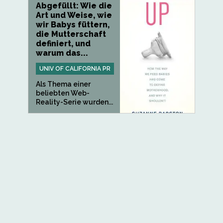
Abgefüllt: Wie die
Art und Weise, wie
wir Babys füttern,
die Mutterschaft
definiert, und
warum das...
UNIV OF CALIFORNIA PR
Als Thema einer
beliebten Web-
Reality-Serie wurden...