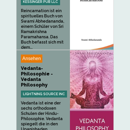
KESSINGER PUB LLC
Reincarnation ist ein
spirituelles Buch von
Swami Abhedananda,
einem Schüler von Sri
Ramakrishna
Paramahansa. Das
Buch befasst sich mit
dem...
Ansehen
Vedanta-
Philosophie -
Vedanta
Philosophy
LIGHTNING SOURCE INC
Vedanta ist eine der
sechs orthodoxen
Schulen der Hindu-
Philosophie. Vedanta
spiegelt die in den
Upanishaden