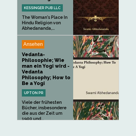
KESSINGER PUB LLC
The Woman's Place In
Hindu Religion von
Abhedananda,...
Ansehen
Vedanta-
Philosophie; Wie
man ein Yogi wird -
Vedanta
Philosophy; How to
Be a Yogi
UPTON PR
Viele der frühesten
Bücher, insbesondere
die aus der Zeit um
1900 und...