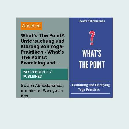
Ansehen
What's The Point?:
Untersuchung und
Klärung von Yoga-
Praktiken - What's
The Point?:
Examining and...
INDEPENDENTLY
PUBLISHED
Swami Abhedananda,
ordinierter Sannyasin
des...