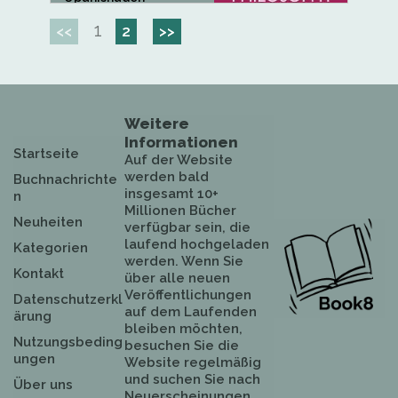
enthaltenen...
1
<<
2
>>
Weitere
Informationen
Startseite
Auf der Website
werden bald
Buchnachrichte
insgesamt 10+
n
Millionen Bücher
Neuheiten
verfügbar sein, die
laufend hochgeladen
Kategorien
werden. Wenn Sie
Kontakt
über alle neuen
Veröffentlichungen
Datenschutzerkl
auf dem Laufenden
ärung
bleiben möchten,
Nutzungsbeding
besuchen Sie die
ungen
Website regelmäßig
und suchen Sie nach
Über uns
Neuerscheinungen