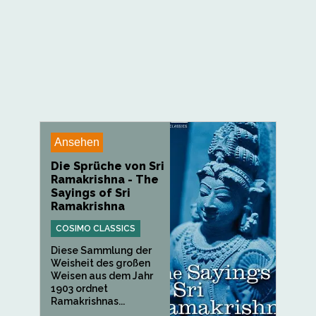
Ansehen
Die Sprüche von Sri
Ramakrishna - The
Sayings of Sri
Ramakrishna
COSIMO CLASSICS
Diese Sammlung der
Weisheit des großen
Weisen aus dem Jahr
1903 ordnet
Ramakrishnas...