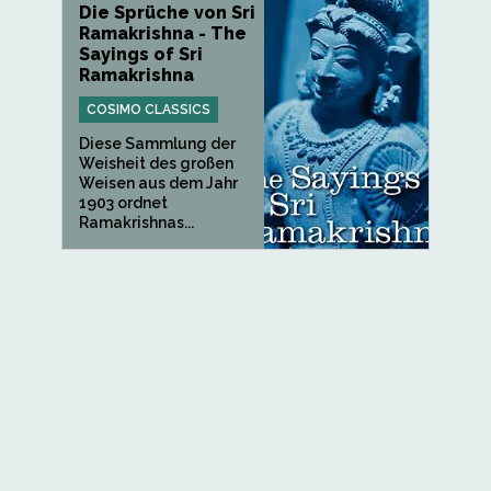
Die Sprüche von Sri
Ramakrishna - The
Sayings of Sri
Ramakrishna
COSIMO CLASSICS
Diese Sammlung der
Weisheit des großen
Weisen aus dem Jahr
1903 ordnet
Ramakrishnas...