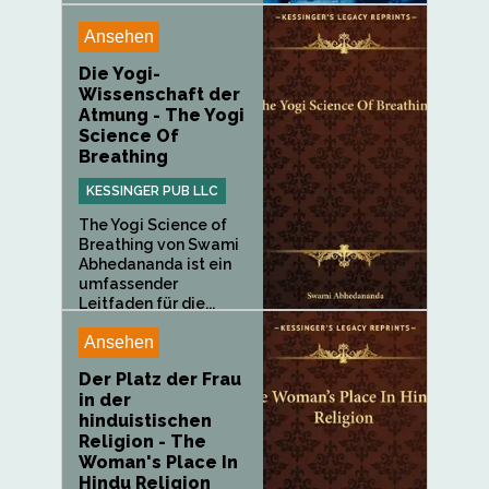
Ansehen
Die Yogi-
Wissenschaft der
Atmung - The Yogi
Science Of
Breathing
KESSINGER PUB LLC
The Yogi Science of
Breathing von Swami
Abhedananda ist ein
umfassender
Leitfaden für die...
Ansehen
Der Platz der Frau
in der
hinduistischen
Religion - The
Woman's Place In
Hindu Religion