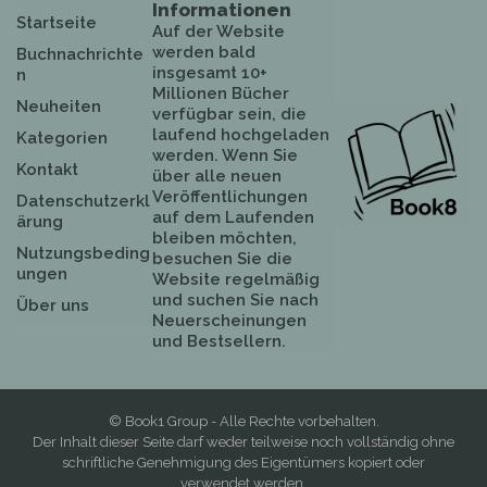
Informationen
Startseite
Auf der Website
werden bald
Buchnachrichte
insgesamt 10+
n
Millionen Bücher
Neuheiten
verfügbar sein, die
laufend hochgeladen
Kategorien
werden. Wenn Sie
Kontakt
über alle neuen
Veröffentlichungen
Datenschutzerkl
auf dem Laufenden
ärung
bleiben möchten,
Nutzungsbeding
besuchen Sie die
ungen
Website regelmäßig
und suchen Sie nach
Über uns
Neuerscheinungen
und Bestsellern.
© Book1 Group - Alle Rechte vorbehalten.
Der Inhalt dieser Seite darf weder teilweise noch vollständig ohne
schriftliche Genehmigung des Eigentümers kopiert oder
verwendet werden.