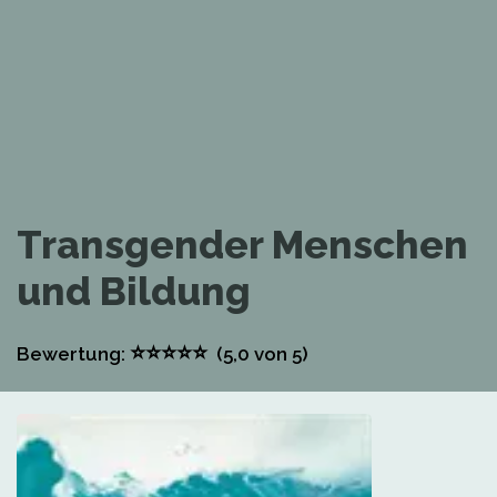
Transgender Menschen
und Bildung
⭐
⭐
⭐
⭐
⭐
Bewertung:
(5,0
von 5)