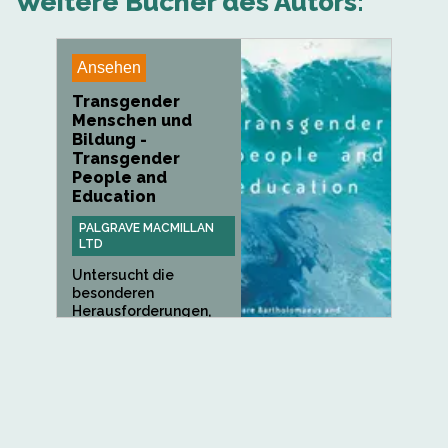
Weitere Bücher des Autors:
Ansehen
Transgender
Menschen und
Bildung -
Transgender
People and
Education
PALGRAVE MACMILLAN
LTD
Untersucht die
besonderen
Herausforderungen,
denen sich
Transgender-
Personen...