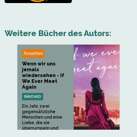
Weitere Bücher des Autors:
Ansehen
Wenn wir uns
jemals
wiedersehen - If
We Ever Meet
Again
INNOVAD
Ein Jahr, zwei
gegensätzliche
Menschen und eine
Liebe, die sie
überrumpeln und
schließlich zerstören