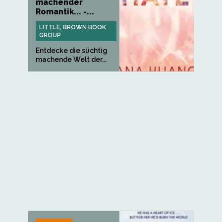
machender
Romantik... -...
LITTLE, BROWN BOOK
GROUP
Entdecke die süchtig
machende Welt der...