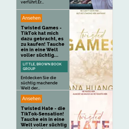
verführt.Er...
Ansehen
Twisted Games -
TikTok hat mich
dazu gebracht, es
zu kaufen! Tauche
ein in eine Welt
voller süchtig...
LITTLE, BROWN BOOK
GROUP
Entdecken Sie die
süchtig machende
Welt der...
Ansehen
Twisted Hate - die
TikTok-Sensation!
Tauche ein in eine
Welt voller süchtig