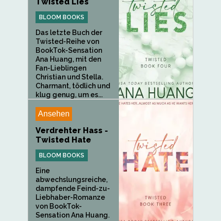
Twisted Lies
BLOOM BOOKS
Das letzte Buch der
Twisted-Reihe von
BookTok-Sensation
Ana Huang, mit den
Fan-Lieblingen
Christian und Stella.
Charmant, tödlich und
klug genug, um es...
Ansehen
Verdrehter Hass -
Twisted Hate
BLOOM BOOKS
Eine
abwechslungsreiche,
dampfende Feind-zu-
Liebhaber-Romanze
von BookTok-
Sensation Ana Huang.