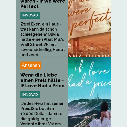
wären - If We Were
Perfect
INNOVAD
Zwei Exen, ein Haus -
was kann da schon
schiefgehen? Olivia
hatte einen Plan: MBA,
Wall Street VP mit
zweiunddreißig, Heirat
und zwei...
Ansehen
Wenn die Liebe
einen Preis hätte -
If Love Had a Price
INNOVAD
(Jedes Herz hat seinen
Preis.)Sie bot ihm
10.000 Dollar, damit er
die goldgierige
Verlobte ihres Vaters