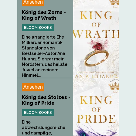
Ansehen
König des Zorns -
King of Wrath
BLOOM BOOKS
Eine arrangierte Ehe
Milliardär Romantik
Standalone von
Bestseller-Autor Ana
Huang. Sie war mein
Nordstern, das hellste
Juwel an meinem
Himmel...
Ansehen
König des Stolzes -
King of Pride
BLOOM BOOKS
Eine
abwechslungsreiche
und dampfige,