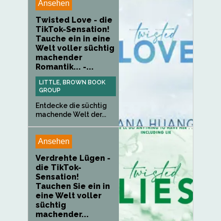
Ansehen
Twisted Love - die
TikTok-Sensation!
Tauche ein in eine
Welt voller süchtig
machender
Romantik... -...
LITTLE, BROWN BOOK
GROUP
Entdecke die süchtig
machende Welt der...
Ansehen
Verdrehte Lügen -
die TikTok-
Sensation!
Tauchen Sie ein in
eine Welt voller
süchtig
machender...