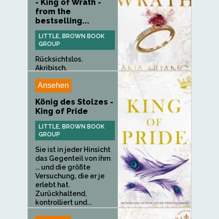
- King of Wrath -
from the
bestselling...
LITTLE, BROWN BOOK
GROUP
Rücksichtslos.
Akribisch.
Arrogant.Dante Russo...
Ansehen
König des Stolzes -
King of Pride
LITTLE, BROWN BOOK
GROUP
Sie ist in jeder Hinsicht
das Gegenteil von ihm
... und die größte
Versuchung, die er je
erlebt hat.
Zurückhaltend,
kontrolliert und...