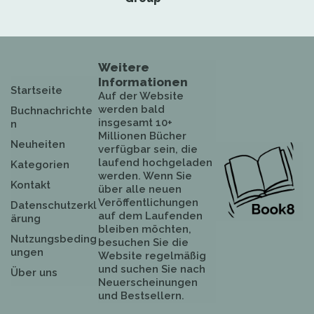
Weitere
Informationen
Startseite
Auf der Website
werden bald
Buchnachrichte
insgesamt 10+
n
Millionen Bücher
Neuheiten
verfügbar sein, die
laufend hochgeladen
Kategorien
werden. Wenn Sie
Kontakt
über alle neuen
Veröffentlichungen
Datenschutzerkl
auf dem Laufenden
ärung
bleiben möchten,
Nutzungsbeding
besuchen Sie die
ungen
Website regelmäßig
und suchen Sie nach
Über uns
Neuerscheinungen
und Bestsellern.