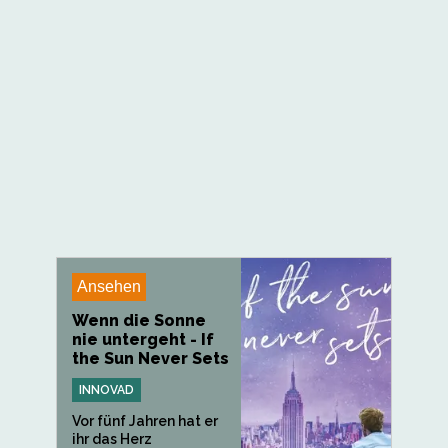
wird. Sie ist eine...
Ansehen
Wenn die Sonne
nie untergeht - If
the Sun Never Sets
INNOVAD
Vor fünf Jahren hat er
ihr das Herz