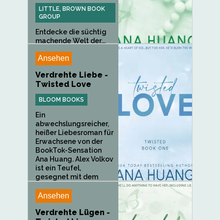
LITTLE, BROWN BOOK
GROUP
Entdecke die süchtig
machende Welt der...
Ansehen
Verdrehte Liebe -
Twisted Love
BLOOM BOOKS
Ein
abwechslungsreicher,
heißer Liebesroman für
Erwachsene von der
BookTok-Sensation
Ana Huang. Alex Volkov
ist ein Teufel,
gesegnet mit dem
Gesicht...
Ansehen
Verdrehte Lügen -