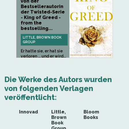
von der
Bestsellerautorin
der Twisted-Serie
- King of Greed -
from the
bestselling...
LITTLE, BROWN BOOK
GROUP
Er hatte sie, er hat sie
verloren ... und er wird...
Die Werke des Autors wurden
von folgenden Verlagen
veröffentlicht:
Innovad
Little,
Bloom
Brown
Books
Book
Group