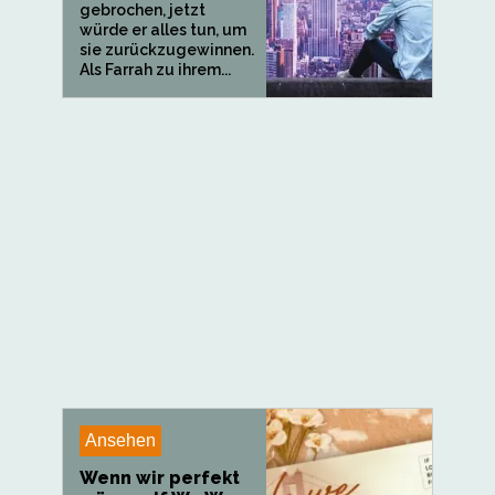
gebrochen, jetzt
würde er alles tun, um
sie zurückzugewinnen.
Als Farrah zu ihrem...
Ansehen
Wenn wir perfekt