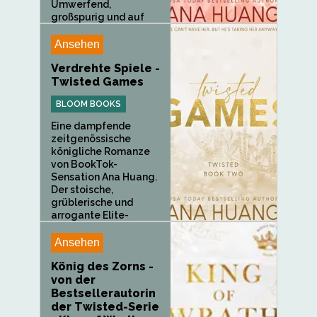
Umwerfend,
großspurig und auf
dem besten Weg, ein...
Ansehen
Verdrehte Spiele -
Twisted Games
BLOOM BOOKS
Eine dampfende
zeitgenössische
königliche Romanze
von BookTok-
Sensation Ana Huang.
Der stoische,
grüblerische und
arrogante Elite-
Leibwächter Rhys...
Ansehen
König des Zorns -
von der
Bestsellerautorin
der Twisted-Serie