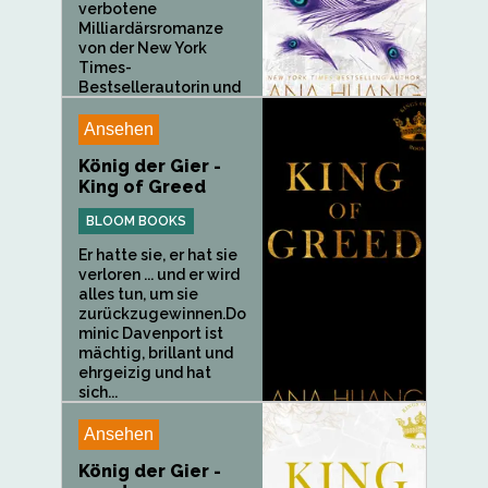
verbotene
Milliardärsromanze
von der New York
Times-
Bestsellerautorin und
BookTok-Sensation
Ana Huang! Sie ist...
Ansehen
König der Gier -
King of Greed
BLOOM BOOKS
Er hatte sie, er hat sie
verloren ... und er wird
alles tun, um sie
zurückzugewinnen.Do
minic Davenport ist
mächtig, brillant und
ehrgeizig und hat
sich...
Ansehen
König der Gier -