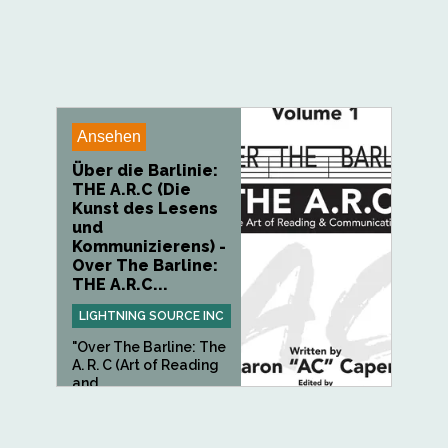
Ansehen
Über die Barlinie:
THE A.R.C (Die
Kunst des Lesens
und
Kommunizierens) -
Over The Barline:
THE A.R.C...
LIGHTNING SOURCE INC
"Over The Barline: The
A. R. C (Art of Reading
and...