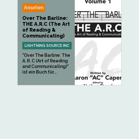
Ansehen
Over The Barline:
THE A.R.C (The Art
of Reading &
Communicating)
LIGHTNING SOURCE INC
"Over The Barline: The
A. R. C (Art of Reading
and Communicating)"
ist ein Buch für...