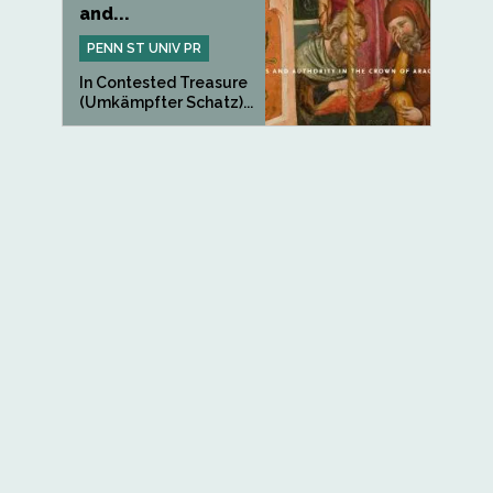
and...
PENN ST UNIV PR
In Contested Treasure
(Umkämpfter Schatz)...