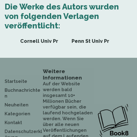
Die Werke des Autors wurden
von folgenden Verlagen
veröffentlicht:
Cornell Univ Pr
Penn St Univ Pr
Weitere
Informationen
Startseite
Auf der Website
werden bald
Buchnachrichte
insgesamt 10+
n
Millionen Bücher
Neuheiten
verfügbar sein, die
laufend hochgeladen
Kategorien
werden. Wenn Sie
Kontakt
über alle neuen
Veröffentlichungen
Datenschutzerkl
auf dem Laufenden