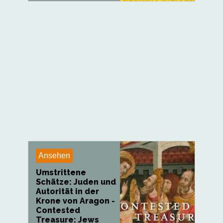
Ansehen
Umstrittene
Schätze: Juden und
Autorität in der
Krone von Aragon -
Contested
Treasure: Jews