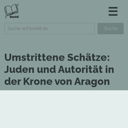
☰
Umstrittene Schätze:
Juden und Autorität in
der Krone von Aragon