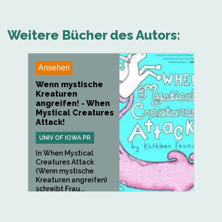
Weitere Bücher des Autors:
Ansehen
Wenn mystische
Kreaturen
angreifen! - When
Mystical Creatures
Attack!
UNIV OF IOWA PR
In When Mystical
Creatures Attack
(Wenn mystische
Kreaturen angreifen)
schreibt Frau...