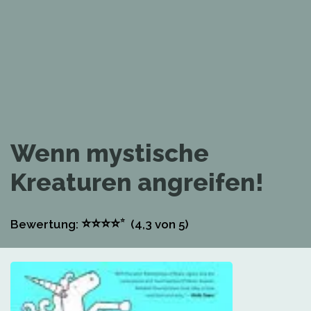
Wenn mystische
Kreaturen angreifen!
⭐
⭐
⭐
⭐
⭐
Bewertung:
(4,3
von 5)