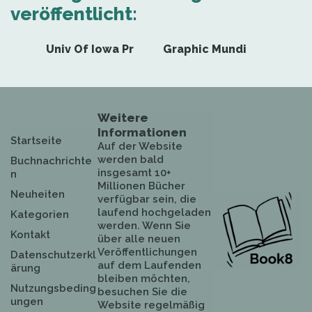
veröffentlicht:
Univ Of Iowa Pr
Graphic Mundi
Weitere
Informationen
Startseite
Auf der Website
werden bald
Buchnachrichte
insgesamt 10+
n
Millionen Bücher
Neuheiten
verfügbar sein, die
laufend hochgeladen
Kategorien
werden. Wenn Sie
Kontakt
über alle neuen
Veröffentlichungen
Datenschutzerkl
auf dem Laufenden
ärung
bleiben möchten,
Nutzungsbeding
besuchen Sie die
ungen
Website regelmäßig