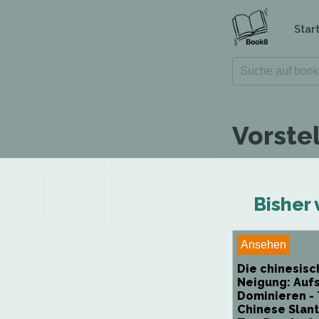
Star
Vorste
Bisher 
Ansehen
Die chinesisc
Neigung: Aufs
Dominieren -
Chinese Slant