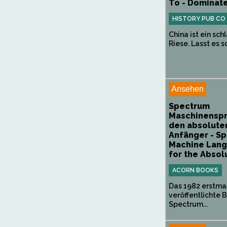
To - Dominat
HISTORY PUB CO
China ist ein sch
Riese. Lasst es sc
Ansehen
Spectrum
Maschinenspr
den absolute
Anfänger - S
Machine Lan
for the Absolu
ACORN BOOKS
Das 1982 erstma
veröffentlichte 
Spectrum...