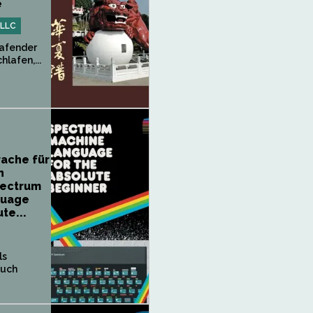
e
 LLC
lafender
hlafen,...
ache für
n
pectrum
guage
te...
ls
Buch