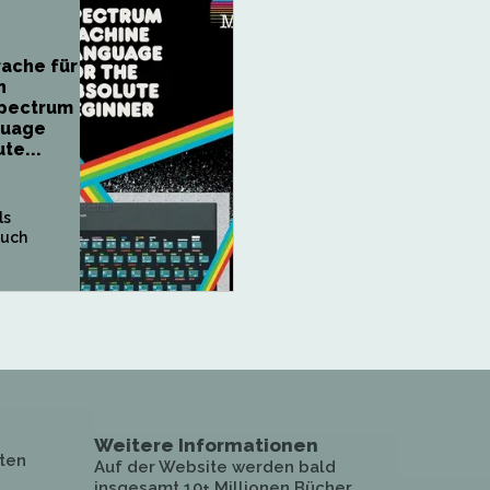
ache für
n
Spectrum
guage
te...
ls
Buch
Weitere Informationen
ten
Auf der Website werden bald
insgesamt 10+ Millionen Bücher