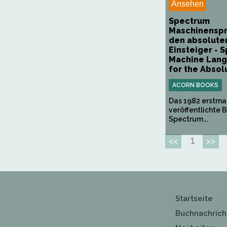
Ansehen
Spectrum
Maschinenspr
den absolute
Einsteiger - 
Machine Lan
for the Absolu
ACORN BOOKS
Das 1982 erstma
veröffentlichte 
Spectrum...
1
<<
>>
Startseite
Buchnachrich