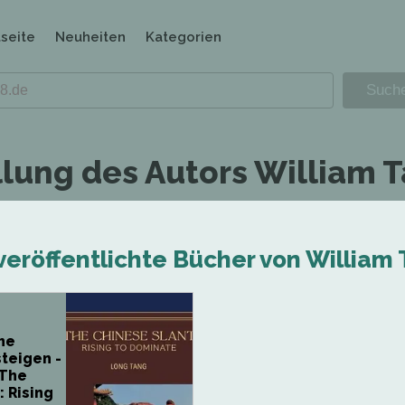
tseite
Neuheiten
Kategorien
llung des Autors William 
veröffentlichte Bücher von William 
he
teigen -
 The
: Rising