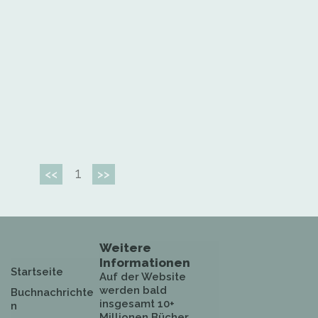
1
<<
>>
Weitere
Informationen
Startseite
Auf der Website
werden bald
Buchnachrichte
insgesamt 10+
n
Millionen Bücher