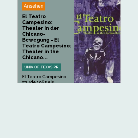
Ansehen
El Teatro
Campesino:
Theater in der
Chicano-
Bewegung - El
Teatro Campesino:
Theater in the
Chicano...
UNIV OF TEXAS PR
El Teatro Campesino
wurde 1965 als...