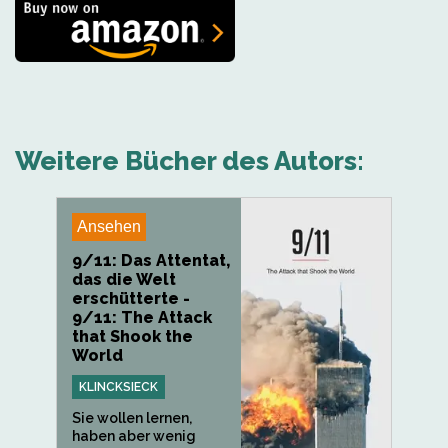
Weitere Bücher des Autors:
Ansehen
9/11: Das Attentat,
das die Welt
erschütterte -
9/11: The Attack
that Shook the
World
KLINCKSIECK
Sie wollen lernen,
haben aber wenig