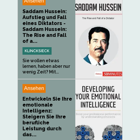
Ansehen
Saddam Hussein:
Aufstieg und Fall
eines Diktators -
Saddam Hussein:
The Rise and Fall
of a...
KLINCKSIECK
Sie wollen etwas
lernen, haben aber nur
wenig Zeit? Mit...
Ansehen
Entwickeln Sie Ihre
emotionale
Intelligenz:
Steigern Sie Ihre
berufliche
Leistung durch
das...