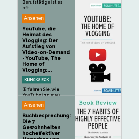
Berufstätige ist es
oft...
Ansehen
YouTube, die
Heimat des
Vlogging: Der
Aufstieg von
Video-on-Demand
- YouTube, The
Home of
Vlogging:...
KLINCKSIECK
(Erfahren Sie, wie
YouTube in nur 50
Minuten...
Ansehen
Buchbesprechung:
Die 7
Gewohnheiten
hocheffektiver