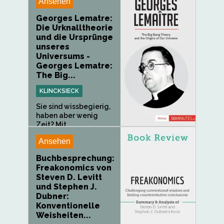
Ansehen
Georges Lematre:
Die Urknalltheorie
und die Ursprünge
unseres
Universums -
Georges Lematre:
The Big...
KLINCKSIECK
Sie sind wissbegierig,
haben aber wenig
Zeit? Mit...
Ansehen
Buchbesprechung:
Freakonomics von
Steven D. Levitt
und Stephen J.
Dubner:
Konventionelle
Weisheiten...