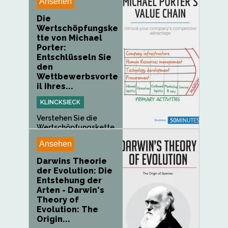
Ansehen
Die
Wertschöpfungske
tte von Michael
Porter:
Entschlüsseln Sie
den
Wettbewerbsvorte
il Ihres...
KLINCKSIECK
Verstehen Sie die
Wertschöpfungskette
von Michael Porter im...
Ansehen
Darwins Theorie
der Evolution: Die
Entstehung der
Arten - Darwin's
Theory of
Evolution: The
Origin...