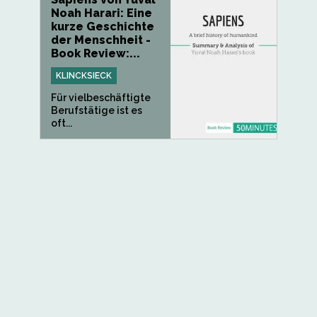
Noah Harari: Eine
kurze Geschichte
der Menschheit -
Book Review:...
KLINCKSIECK
Für vielbeschäftigte
Berufstätige ist es
oft...