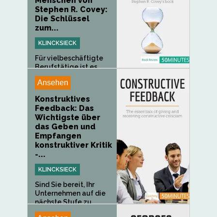
Menschen von
Stephen R. Covey:
Die Schlüssel
zum...
KLINCKSIECK
Für vielbeschäftigte
Berufstätige ist es
oft...
Ansehen
Konstruktives
Feedback: Das
Wichtigste über
das Geben und
Empfangen
konstruktiver Kritik
-...
KLINCKSIECK
Sind Sie bereit, Ihr
Unternehmen auf die
nächste Stufe zu...