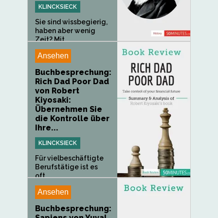
KLINCKSIECK
Sie sind wissbegierig,
haben aber wenig
Zeit? Mit...
Ansehen
Buchbesprechung:
Rich Dad Poor Dad
von Robert
Kiyosaki:
Übernehmen Sie
die Kontrolle über
Ihre...
KLINCKSIECK
Für vielbeschäftigte
Berufstätige ist es
oft...
Ansehen
Buchbesprechung:
Sapiens von Yuval