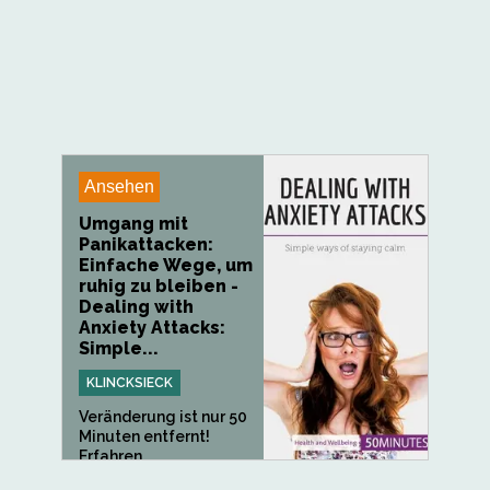
Ansehen
Umgang mit
Panikattacken:
Einfache Wege, um
ruhig zu bleiben -
Dealing with
Anxiety Attacks:
Simple...
KLINCKSIECK
Veränderung ist nur 50
Minuten entfernt!
Erfahren...