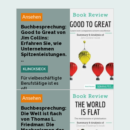
Ansehen
Buchbesprechung:
Good to Great von
Jim Collins:
Erfahren Sie, wie
Unternehmen
Spitzenleistungen.
..
KLINCKSIECK
Für vielbeschäftigte
Berufstätige ist es
oft...
Ansehen
Buchbesprechung:
Die Welt ist flach
von Thomas L.
Friedman: Die