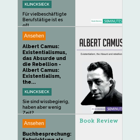
KLINCKSIECK
Für vielbeschäftigte
Berufstätige ist es
oft...
Ansehen
Albert Camus:
Existentialismus,
das Absurde und
die Rebellion -
Albert Camus:
Existentialism,
the...
KLINCKSIECK
Sie sind wissbegierig,
haben aber wenig
Zeit?...
Ansehen
Buchbesprechung:
Entwicklung als