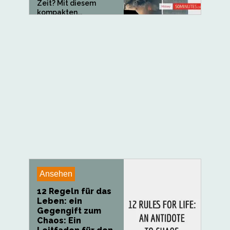
Zeit? Mit diesem
kompakten...
Ansehen
12 Regeln für das
Leben: ein
Gegengift zum
Chaos: Ein