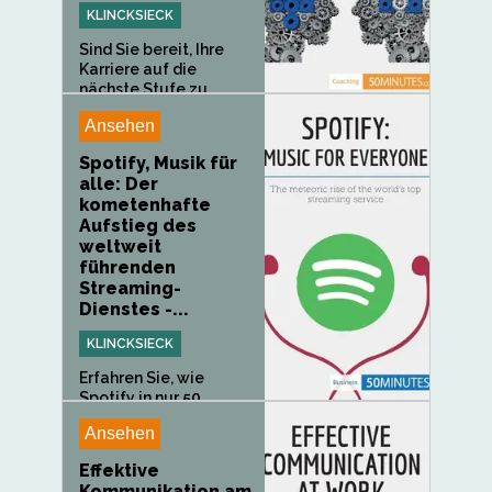
KLINCKSIECK
Sind Sie bereit, Ihre
Karriere auf die
nächste Stufe zu...
Ansehen
Spotify, Musik für
alle: Der
kometenhafte
Aufstieg des
weltweit
führenden
Streaming-
Dienstes -...
KLINCKSIECK
Erfahren Sie, wie
Spotify in nur 50
Minuten die Art...
Ansehen
Effektive
Kommunikation am