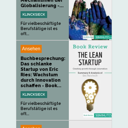
Mechanismen der
Globalisierung -...
KLINCKSIECK
Für vielbeschäftigte
Berufstätige ist es
oft...
Ansehen
Buchbesprechung:
Das schlanke
Startup von Eric
Ries: Wachstum
durch Innovation
schaffen - Book...
KLINCKSIECK
Für vielbeschäftigte
Berufstätige ist es
oft...