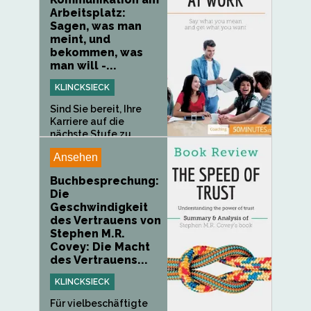
Arbeitsplatz:
Sagen, was man
meint, und
bekommen, was
man will -...
KLINCKSIECK
Sind Sie bereit, Ihre
Karriere auf die
nächste Stufe zu...
Ansehen
Buchbesprechung:
Die
Geschwindigkeit
des Vertrauens von
Stephen M.R.
Covey: Die Macht
des Vertrauens...
KLINCKSIECK
Für vielbeschäftigte