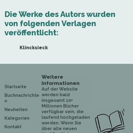
Die Werke des Autors wurden
von folgenden Verlagen
veröffentlicht:
Klincksieck
Weitere
Informationen
Startseite
Auf der Website
werden bald
Buchnachrichte
insgesamt 10+
n
Millionen Bücher
Neuheiten
verfügbar sein, die
laufend hochgeladen
Kategorien
werden. Wenn Sie
Kontakt
über alle neuen