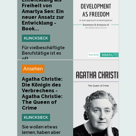
Freiheit von
Amartya Sen: Ein
neuer Ansatz zur
Entwicklung -
Book...
KLINCKSIECK
Für vielbeschäftigte
Berufstätige ist es
oft...
Ansehen
Agatha Christie:
Die Königin des
Verbrechens -
Agatha Christie:
The Queen of
Crime
KLINCKSIECK
Sie wollen etwas
lernen, haben aber