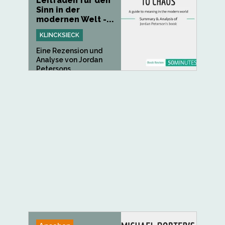
Leitfaden für den
Sinn in der
modernen Welt -...
KLINCKSIECK
Eine Rezension und
Analyse von Jordan
Petersons...