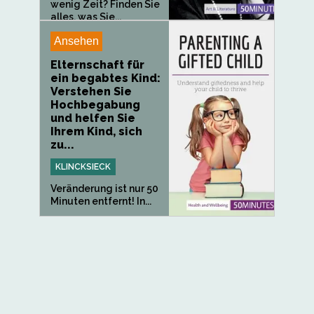
wenig Zeit? Finden Sie
alles, was Sie...
Ansehen
Elternschaft für
ein begabtes Kind:
Verstehen Sie
Hochbegabung
und helfen Sie
Ihrem Kind, sich
zu...
KLINCKSIECK
Veränderung ist nur 50
Minuten entfernt! In...