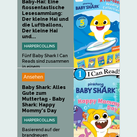
Baby-Hai: Eine
flossentastische
Lesesammlung:
Der kleine Hai und
die Luftballons,
Der kleine Hai
und...
HARPERCOLLINS
Fünf Baby Shark I Can
Reads sind zusammen
in einem...
Ansehen
Baby Shark: Alles
Gute zum
Muttertag - Baby
Shark: Happy
Mommy's Day
HARPERCOLLINS
Basierend auf der
brandneuen