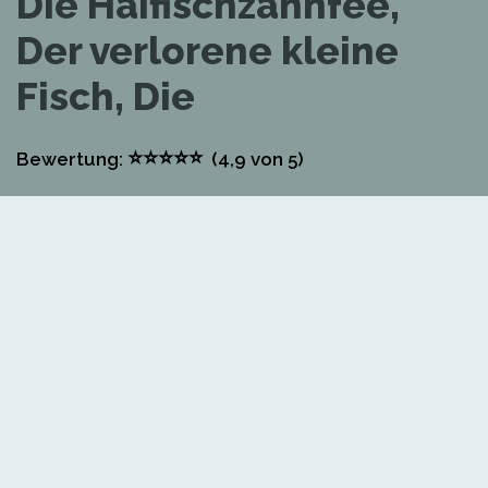
Die Haifischzahnfee,
Der verlorene kleine
Fisch, Die
⭐
⭐
⭐
⭐
⭐
Bewertung:
(4,9
von 5)