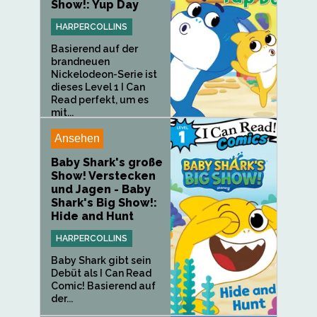
Show!: Yup Day
HARPERCOLLINS
Basierend auf der
brandneuen
Nickelodeon-Serie ist
dieses Level 1 I Can
Read perfekt, um es
mit...
Ansehen
Baby Shark's große
Show! Verstecken
und Jagen - Baby
Shark's Big Show!:
Hide and Hunt
HARPERCOLLINS
Baby Shark gibt sein
Debüt als I Can Read
Comic! Basierend auf
der...