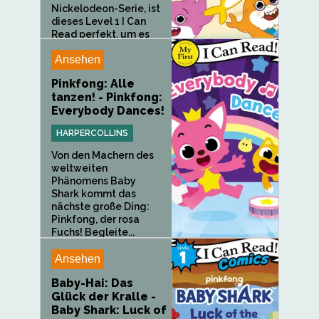
Nickelodeon-Serie, ist
dieses Level 1 I Can
Read perfekt, um es
mit...
Ansehen
Pinkfong: Alle
tanzen! - Pinkfong:
Everybody Dances!
HARPERCOLLINS
Von den Machern des
weltweiten
Phänomens Baby
Shark kommt das
nächste große Ding:
Pinkfong, der rosa
Fuchs! Begleite...
Ansehen
Baby-Hai: Das
Glück der Kralle -
Baby Shark: Luck of