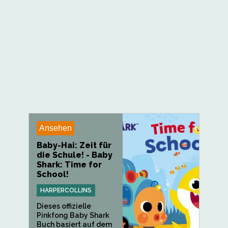
Ansehen
Baby-Hai: Zeit für
die Schule! - Baby
Shark: Time for
School!
HARPERCOLLINS
Dieses offizielle
Pinkfong Baby Shark
Buch basiert auf dem