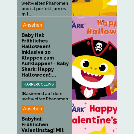
weltweiten Phänomen
und ist perfekt, um es
mit...
Ansehen
Baby Hai:
Fröhliches
Halloween!
Inklusive 10
Klappen zum
Aufklappen! - Baby
Shark: Happy
Halloween!:...
HARPERCOLLINS
(Basierend auf dem
weltweiten Phänomen
ist dieses...
Ansehen
Babyhai:
Fröhlichen
Valentinstag! Mit