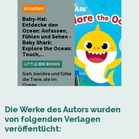
Freunden an...
Ansehen
Baby-Hai:
Entdecke den
Ozean: Anfassen,
Fühlen und Sehen -
Baby Shark:
Explore the Ocean:
Touch,...
LITTLE BEE BOOKS
Sieh, berühre und fühle
die Tiere, die im
Ozean...
Die Werke des Autors wurden
von folgenden Verlagen
veröffentlicht: