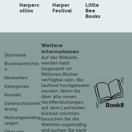
Harperc
Harper
Little
ollins
Festival
Bee
Books
Weitere
Informationen
Startseite
Auf der Website
werden bald
Buchnachrichte
insgesamt 10+
n
Millionen Bücher
Neuheiten
verfügbar sein, die
laufend hochgeladen
Kategorien
werden. Wenn Sie
Kontakt
über alle neuen
Veröffentlichungen
Datenschutzerkl
auf dem Laufenden
ärung
bleiben möchten,
Nutzungsbeding
besuchen Sie die
ungen
Website regelmäßig
und suchen Sie nach
Über uns