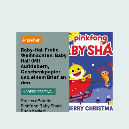
Ansehen
Baby-Hai: Frohe
Weihnachten, Baby
Hai! (Mit
Aufklebern,
Geschenkpapier
und einem Brief an
den...
HARPER FESTIVAL
Dieses offizielle
Pinkfong Baby Shark
Buch basiert...