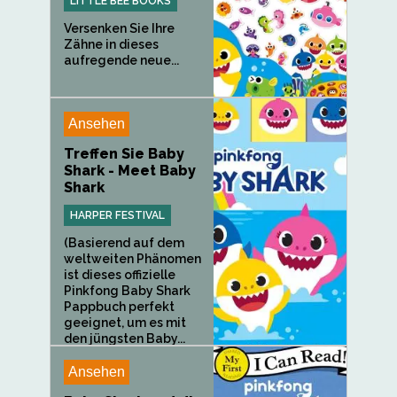
LITTLE BEE BOOKS
Versenken Sie Ihre
Zähne in dieses
aufregende neue...
Ansehen
Treffen Sie Baby
Shark - Meet Baby
Shark
HARPER FESTIVAL
(Basierend auf dem
weltweiten Phänomen
ist dieses offizielle
Pinkfong Baby Shark
Pappbuch perfekt
geeignet, um es mit
den jüngsten Baby...
Ansehen