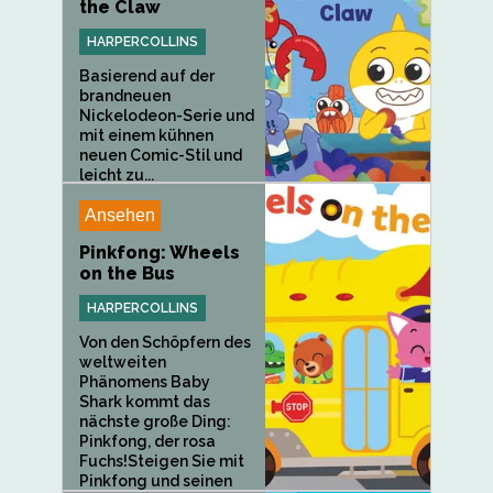
the Claw
HARPERCOLLINS
Basierend auf der
brandneuen
Nickelodeon-Serie und
mit einem kühnen
neuen Comic-Stil und
leicht zu...
Ansehen
Pinkfong: Wheels
on the Bus
HARPERCOLLINS
Von den Schöpfern des
weltweiten
Phänomens Baby
Shark kommt das
nächste große Ding:
Pinkfong, der rosa
Fuchs!Steigen Sie mit
Pinkfong und seinen