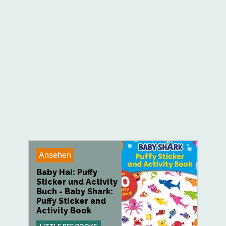
Ansehen
Baby Hai: Puffy
Sticker und Activity
Buch - Baby Shark:
Puffy Sticker and
Activity Book