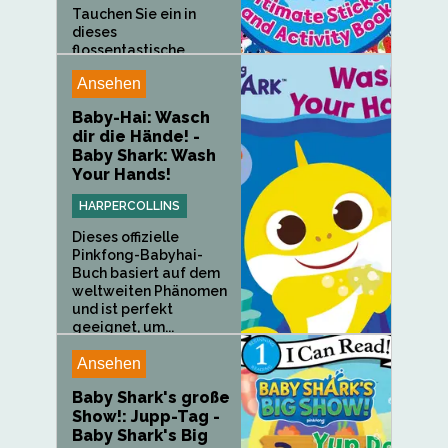
Tauchen Sie ein in
dieses
flossentastische...
Ansehen
Baby-Hai: Wasch
dir die Hände! -
Baby Shark: Wash
Your Hands!
HARPERCOLLINS
Dieses offizielle
Pinkfong-Babyhai-
Buch basiert auf dem
weltweiten Phänomen
und ist perfekt
geeignet, um...
Ansehen
Baby Shark's große
Show!: Jupp-Tag -
Baby Shark's Big