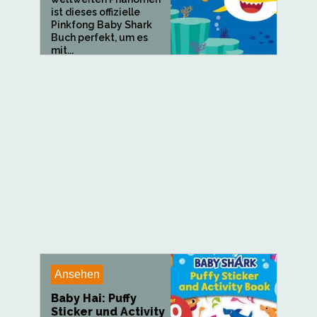
ist dieses offizielle
Pinkfong Baby Shark
Buch perfekt, um es
mit...
Ansehen
Baby Hai: Puffy
Sticker und Activity