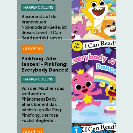
HARPERCOLLINS
Basierend auf der
brandneuen
Nickelodeon-Serie, ist
dieses Level 1 I Can
Read perfekt, um es
mit...
Ansehen
Pinkfong: Alle
tanzen! - Pinkfong:
Everybody Dances!
HARPERCOLLINS
Von den Machern des
weltweiten
Phänomens Baby
Shark kommt das
nächste große Ding:
Pinkfong, der rosa
Fuchs! Begleite...
Ansehen