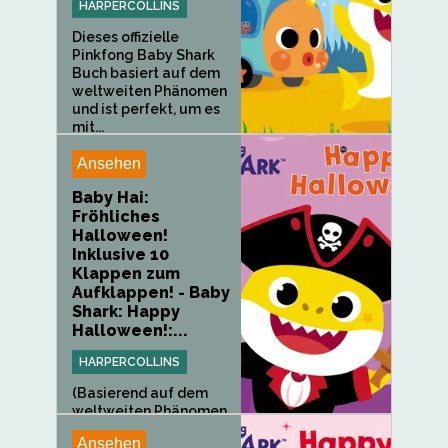
HARPERCOLLINS
Dieses offizielle
Pinkfong Baby Shark
Buch basiert auf dem
weltweiten Phänomen
und ist perfekt, um es
mit...
Ansehen
Baby Hai:
Fröhliches
Halloween!
Inklusive 10
Klappen zum
Aufklappen! - Baby
Shark: Happy
Halloween!:...
HARPERCOLLINS
(Basierend auf dem
weltweiten Phänomen
ist dieses...
Ansehen