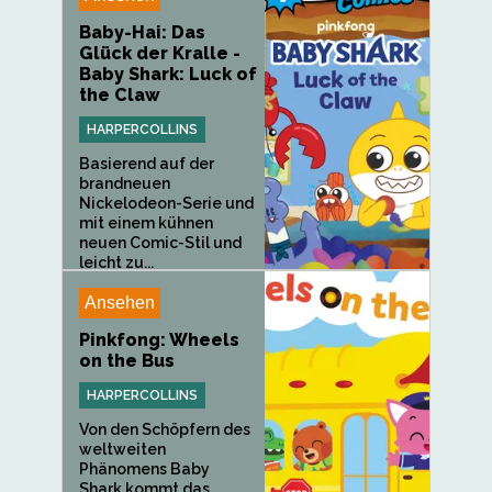
Baby-Hai: Das
Glück der Kralle -
Baby Shark: Luck of
the Claw
HARPERCOLLINS
Basierend auf der
brandneuen
Nickelodeon-Serie und
mit einem kühnen
neuen Comic-Stil und
leicht zu...
Ansehen
Pinkfong: Wheels
on the Bus
HARPERCOLLINS
Von den Schöpfern des
weltweiten
Phänomens Baby
Shark kommt das