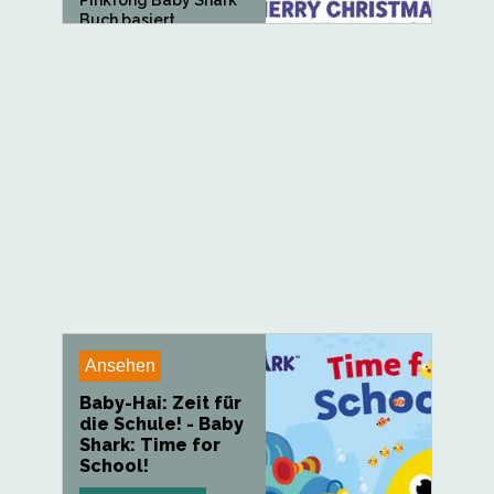
Buch basiert...
Ansehen
Baby-Hai: Zeit für
die Schule! - Baby
Shark: Time for
School!