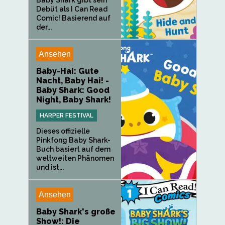
Debüt als I Can Read
Comic! Basierend auf
der...
Ansehen
Baby-Hai: Gute
Nacht, Baby Hai! -
Baby Shark: Good
Night, Baby Shark!
HARPER FESTIVAL
Dieses offizielle
Pinkfong Baby Shark-
Buch basiert auf dem
weltweiten Phänomen
und ist...
Ansehen
Baby Shark's große
Show!: Die