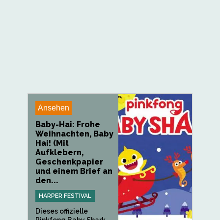
Ansehen
Baby-Hai: Frohe
Weihnachten, Baby
Hai! (Mit
Aufklebern,
Geschenkpapier
und einem Brief an
den...
HARPER FESTIVAL
Dieses offizielle
Pinkfong Baby Shark