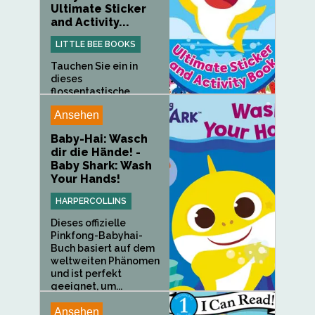
Ultimate Sticker
and Activity...
LITTLE BEE BOOKS
Tauchen Sie ein in
dieses
flossentastische...
Ansehen
Baby-Hai: Wasch
dir die Hände! -
Baby Shark: Wash
Your Hands!
HARPERCOLLINS
Dieses offizielle
Pinkfong-Babyhai-
Buch basiert auf dem
weltweiten Phänomen
und ist perfekt
geeignet, um...
Ansehen