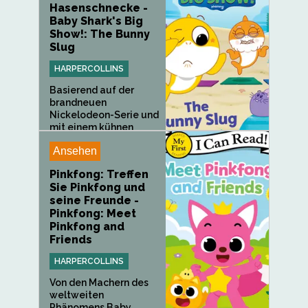
Hasenschnecke -
Baby Shark's Big
Show!: The Bunny
Slug
HARPERCOLLINS
Basierend auf der
brandneuen
Nickelodeon-Serie und
mit einem kühnen
neuen...
Ansehen
Pinkfong: Treffen
Sie Pinkfong und
seine Freunde -
Pinkfong: Meet
Pinkfong and
Friends
HARPERCOLLINS
Von den Machern des
weltweiten
Phänomens Baby