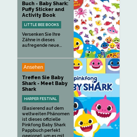
Buch - Baby Shark:
Puffy Sticker and
Activity Book
LITTLE BEE BOOKS
Versenken Sie Ihre
Zähne in dieses
aufregende neue...
Ansehen
Treffen Sie Baby
Shark - Meet Baby
Shark
HARPER FESTIVAL
(Basierend auf dem
weltweiten Phänomen
ist dieses offizielle
Pinkfong Baby Shark
Pappbuch perfekt
geeignet, um es mit