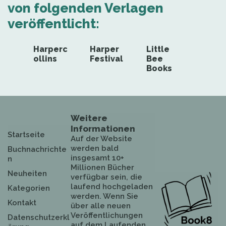
von folgenden Verlagen
veröffentlicht:
Harperc
Harper
Little
ollins
Festival
Bee
Books
Weitere
Informationen
Startseite
Auf der Website
werden bald
Buchnachrichte
insgesamt 10+
n
Millionen Bücher
Neuheiten
verfügbar sein, die
laufend hochgeladen
Kategorien
werden. Wenn Sie
Kontakt
über alle neuen
Veröffentlichungen
Datenschutzerkl
auf dem Laufenden