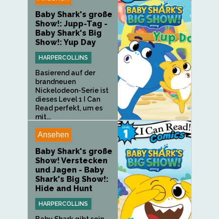
Baby Shark's große
Show!: Jupp-Tag -
Baby Shark's Big
Show!: Yup Day
HARPERCOLLINS
Basierend auf der
brandneuen
Nickelodeon-Serie ist
dieses Level 1 I Can
Read perfekt, um es
mit...
Ansehen
Baby Shark's große
Show! Verstecken
und Jagen - Baby
Shark's Big Show!:
Hide and Hunt
HARPERCOLLINS
Baby Shark gibt sein