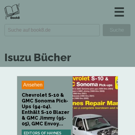
☰
Isuzu Bücher
Ansehen
Chevrolet S-10 &
GMC Sonoma Pick-
Ups (94-04).
Enthält S-10 Blazer
& GMC Jimmy (95-
05), GMC Envoy...
EDITORS OF HAYNES