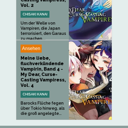
Vol. 2
CHISAKI KANAI
Um der Welle von
Vampiren, die Japan
terrorisiert, den Garaus
zu machen,...
Ansehen
Meine liebe,
fluchverkündende
Vampirin, Band 4 -
My Dear, Curse-
Casting Vampiress,
Vol. 4
CHISAKI KANAI
Barocks Flüche fegen
über Tokio hinweg, als
die groß angelegte...