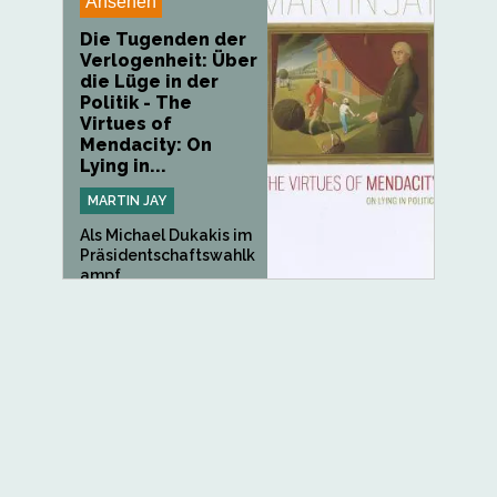
Ansehen
Die Tugenden der
Verlogenheit: Über
die Lüge in der
Politik - The
Virtues of
Mendacity: On
Lying in...
MARTIN JAY
Als Michael Dukakis im
Präsidentschaftswahlk
ampf...