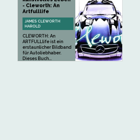
- Cleworth: An
Artfulllife
JAMES CLEWORTH
HAROLD
CLEWORTH: An
ARTFULLlife ist ein
erstaunlicher Bildband
für Autoliebhaber.
Dieses Buch...