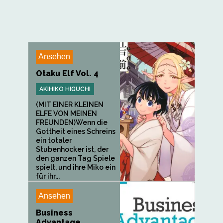
Ansehen
Otaku Elf Vol. 4
AKIHIKO HIGUCHI
(MIT EINER KLEINEN
ELFE VON MEINEN
FREUNDEN)Wenn die
Gottheit eines Schreins
ein totaler
Stubenhocker ist, der
den ganzen Tag Spiele
spielt, und ihre Miko ein
für ihr...
Ansehen
Business
Advantage