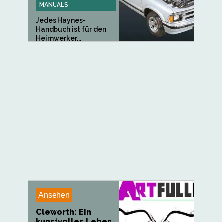
MANUALS
Jedes Haynes-
Handbuch ist für den
Heimwerker...
Ansehen
Cleworth: Ein
kunstvolles Leben