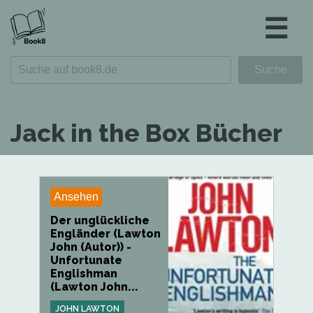
☰
Jack in the Box Bücher
Ansehen
Der unglückliche
Engländer (Lawton
John (Autor)) -
Unfortunate
Englishman
(Lawton John...
JOHN LAWTON