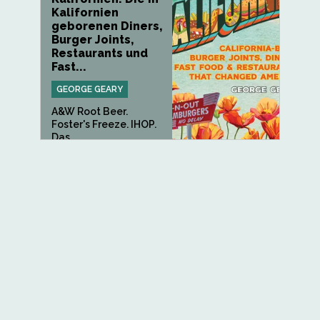
Kalifornien
geborenen Diners,
Burger Joints,
Restaurants und
Fast...
GEORGE GEARY
A&W Root Beer.
Foster's Freeze. IHOP.
Das...