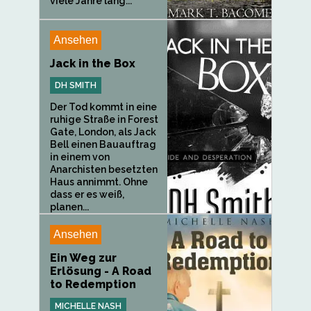
viele Jahre lang...
Ansehen
Jack in the Box
DH SMITH
Der Tod kommt in eine
ruhige Straße in Forest
Gate, London, als Jack
Bell einen Bauauftrag
in einem von
Anarchisten besetzten
Haus annimmt. Ohne
dass er es weiß,
planen...
Ansehen
Ein Weg zur
Erlösung - A Road
to Redemption
MICHELLE NASH