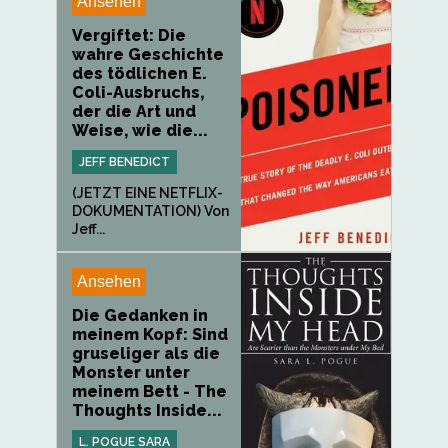
Ansehen
Vergiftet: Die
wahre Geschichte
des tödlichen E.
Coli-Ausbruchs,
der die Art und
Weise, wie die...
JEFF BENEDICT
(JETZT EINE NETFLIX-
DOKUMENTATION) Von
Jeff...
Ansehen
Die Gedanken in
meinem Kopf: Sind
gruseliger als die
Monster unter
meinem Bett - The
Thoughts Inside...
L. POGUE SARA