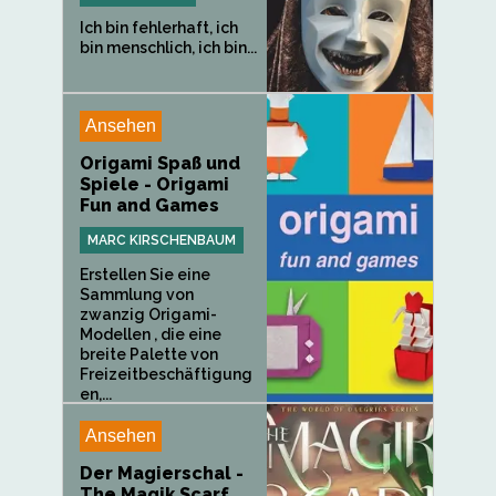
Ich bin fehlerhaft, ich
bin menschlich, ich bin...
Ansehen
Origami Spaß und
Spiele - Origami
Fun and Games
MARC KIRSCHENBAUM
Erstellen Sie eine
Sammlung von
zwanzig Origami-
Modellen , die eine
breite Palette von
Freizeitbeschäftigung
en,...
Ansehen
Der Magierschal -
The Magik Scarf