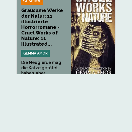
Ansehen
Grausame Werke
der Natur: 11
illustrierte
Horrorromane -
Cruel Works of
Nature: 11
Illustrated...
GEMMA AMOR
Die Neugierde mag
die Katze getötet
haben, aber...