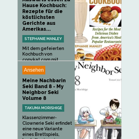
Hause Kochbuch:
Rezepte für die
köstlichsten
Gerichte aus
Amerikas...
STEPHANIE MANLEY
Mit dem gefeierten
Kochbuch von
copykat.com mit...
Ansehen
Meine Nachbarin
Seki Band 8 - My
Neighbor Seki
Volume 8
TAKUMA MORISHIGE
Klassenzimmer-
Clownerie Seki erfindet
eine neue Variante
eines Brettspiels,