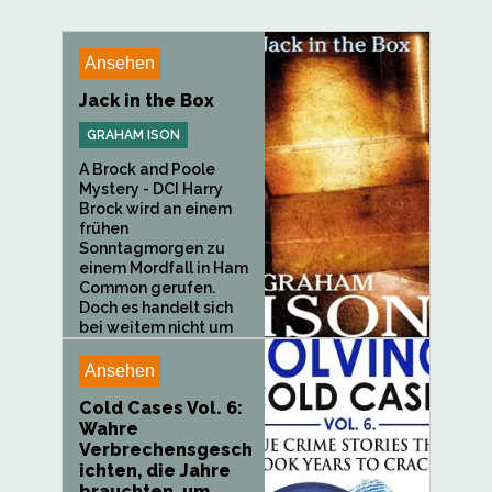
Ansehen
Jack in the Box
GRAHAM ISON
A Brock and Poole
Mystery - DCI Harry
Brock wird an einem
frühen
Sonntagmorgen zu
einem Mordfall in Ham
Common gerufen.
Doch es handelt sich
bei weitem nicht um
einen...
Ansehen
Cold Cases Vol. 6:
Wahre
Verbrechensgesch
ichten, die Jahre
brauchten, um