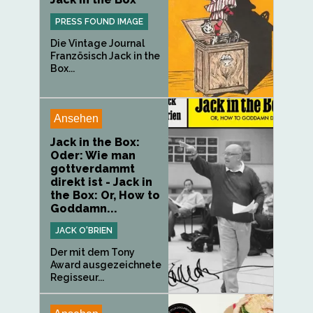
PRESS FOUND IMAGE
Die Vintage Journal
Französisch Jack in the
Box...
Ansehen
Jack in the Box:
Oder: Wie man
gottverdammt
direkt ist - Jack in
the Box: Or, How to
Goddamn...
JACK O'BRIEN
Der mit dem Tony
Award ausgezeichnete
Regisseur...