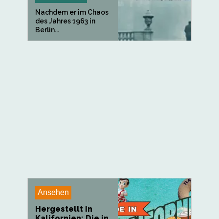
Nachdem er im Chaos
des Jahres 1963 in
Berlin...
Ansehen
Hergestellt in
Kalifornien: Die in