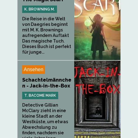
K. BROWNING M.
Die Reise in die Welt
von Daegries beginnt
mit M. K. Brownings
aufregendem Auftakt
Das magische Tuch.
Dieses Buch ist perfekt
für junge...
Ansehen
Schachtelmännche
n - Jack-in-the-Box
T. BACOME MARK
Detective Gillian
McClary zieht in eine
kleine Stadt an der
Westküste, um etwas
Abwechslung zu
finden, nachdem sie