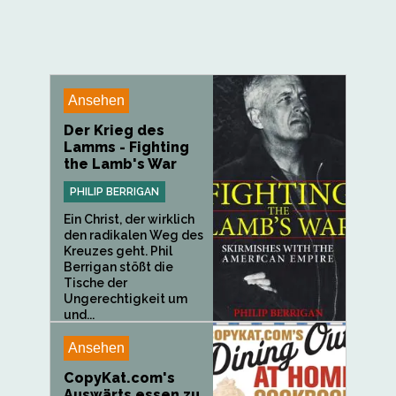
Ansehen
Der Krieg des
Lamms - Fighting
the Lamb's War
PHILIP BERRIGAN
Ein Christ, der wirklich
den radikalen Weg des
Kreuzes geht. Phil
Berrigan stößt die
Tische der
Ungerechtigkeit um
und...
Ansehen
CopyKat.com's
Auswärts essen zu