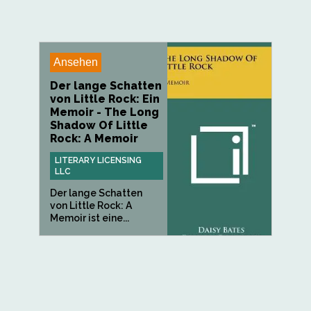
Ansehen
Der lange Schatten
von Little Rock: Ein
Memoir - The Long
Shadow Of Little
Rock: A Memoir
LITERARY LICENSING
LLC
Der lange Schatten
von Little Rock: A
Memoir ist eine...