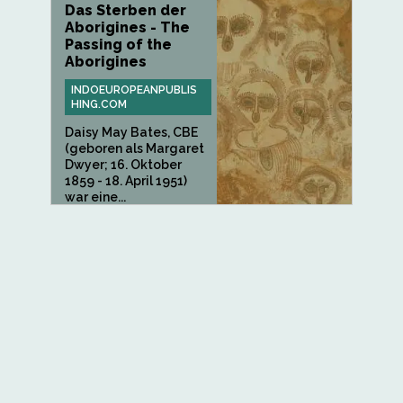
Das Sterben der
Aborigines - The
Passing of the
Aborigines
INDOEUROPEANPUBLIS
HING.COM
Daisy May Bates, CBE
(geboren als Margaret
Dwyer; 16. Oktober
1859 - 18. April 1951)
war eine...