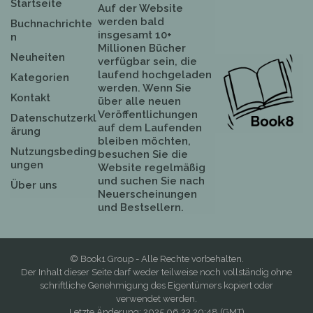
Startseite
Auf der Website
werden bald
Buchnachrichte
insgesamt 10+
n
Millionen Bücher
Neuheiten
verfügbar sein, die
laufend hochgeladen
Kategorien
werden. Wenn Sie
Kontakt
über alle neuen
Veröffentlichungen
Datenschutzerkl
auf dem Laufenden
ärung
bleiben möchten,
Nutzungsbeding
besuchen Sie die
ungen
Website regelmäßig
und suchen Sie nach
Über uns
Neuerscheinungen
und Bestsellern.
© Book1 Group - Alle Rechte vorbehalten.
Der Inhalt dieser Seite darf weder teilweise noch vollständig ohne
schriftliche Genehmigung des Eigentümers kopiert oder
verwendet werden.
Letzte Änderung: 2025.06.23 20:48 (GMT)