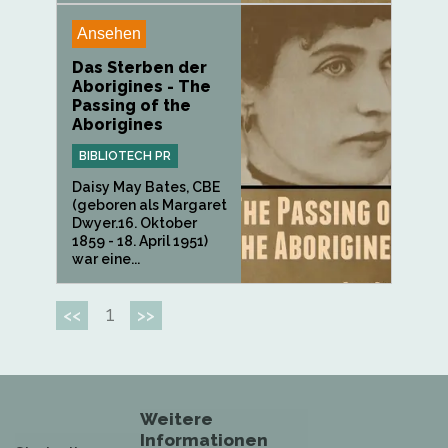
Ansehen
Das Sterben der
Aborigines - The
Passing of the
Aborigines
BIBLIOTECH PR
Daisy May Bates, CBE
(geboren als Margaret
Dwyer.16. Oktober
1859 - 18. April 1951)
war eine...
1
<<
>>
Weitere
Informationen