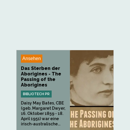
Ansehen
Das Sterben der
Aborigines - The
Passing of the
Aborigines
BIBLIOTECH PR
Daisy May Bates, CBE
(geb. Margaret Dwyer,
16. Oktober 1859 - 18.
April 1951) war eine
irisch-australische...