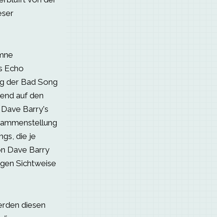
eser
umne
es Echo
ung der Bad Song
rend auf den
 Dave Barry's
sammenstellung
gs, die je
on Dave Barry
ligen Sichtweise
erden diesen