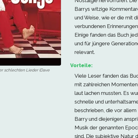
Nostalgie hervorrufen. Die
Barrys witzige Kommentare
und Weise, wie er die mit d
verbundenen Erinnerungen
Einige fanden das Buch jed
und für jüngere Generatio
relevant.
Vorteile:
er schlechten Lieder (Dave
Viele Leser fanden das Bu
mit zahlreichen Momenten,
laut lachen mussten. Es wu
schnelle und unterhaltsam
beschrieben, die vor alle
Barry und diejenigen anspri
Musik der genannten Epoc
sind. Die subjektive Natur 