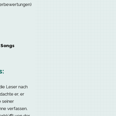
serbewertungen)
d Songs
s:
die Leser nach
 dachte er, er
 seiner
ne verfassen.
erblüfft von der