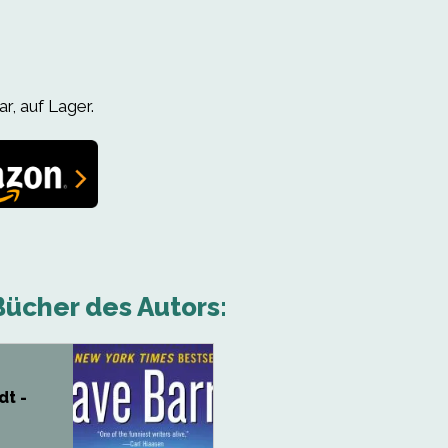
r, auf Lager.
ücher des Autors:
dt -