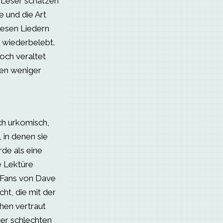
 Leser schätzen
 und die Art
iesen Liedern
 wiederbelebt.
och veraltet
nen weniger
ch urkomisch,
 in denen sie
rde als eine
e Lektüre
m Fans von Dave
cht, die mit der
hen vertraut
der schlechten