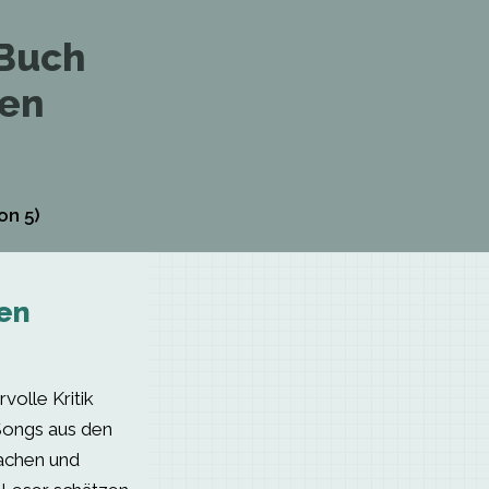
 Buch
ten
on 5)
en
volle Kritik
Songs aus den
Lachen und