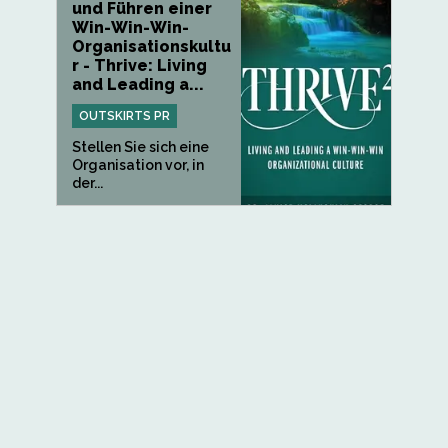
und Führen einer
Win-Win-Win-
Organisationskultu
r - Thrive: Living
and Leading a...
OUTSKIRTS PR
Stellen Sie sich eine
Organisation vor, in
der...