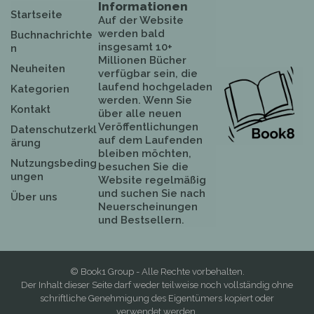
Informationen
Startseite
Auf der Website
werden bald
Buchnachrichte
insgesamt 10+
n
Millionen Bücher
Neuheiten
verfügbar sein, die
laufend hochgeladen
Kategorien
werden. Wenn Sie
Kontakt
über alle neuen
Veröffentlichungen
Datenschutzerkl
auf dem Laufenden
ärung
bleiben möchten,
Nutzungsbeding
besuchen Sie die
ungen
Website regelmäßig
und suchen Sie nach
Über uns
Neuerscheinungen
und Bestsellern.
© Book1 Group - Alle Rechte vorbehalten.
Der Inhalt dieser Seite darf weder teilweise noch vollständig ohne
schriftliche Genehmigung des Eigentümers kopiert oder
verwendet werden.