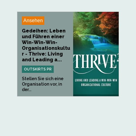
Ansehen
Gedeihen: Leben
und Führen einer
Win-Win-Win-
Organisationskultu
r - Thrive: Living
and Leading a...
OUTSKIRTS PR
Stellen Sie sich eine
Organisation vor, in
der...