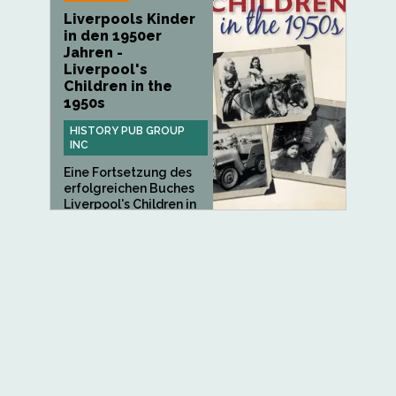
Liverpools Kinder
in den 1950er
Jahren -
Liverpool's
Children in the
1950s
HISTORY PUB GROUP
INC
Eine Fortsetzung des
erfolgreichen Buches
Liverpool's Children in
the...