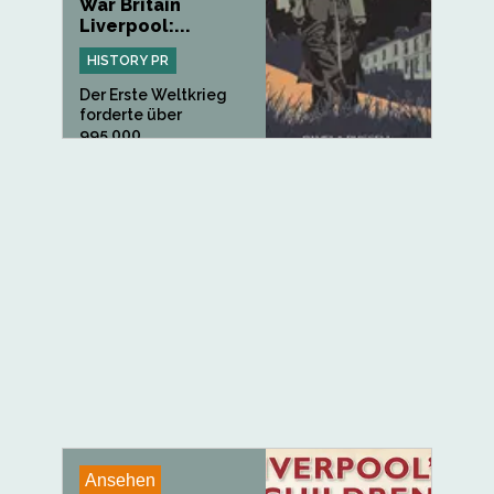
War Britain
Liverpool:...
HISTORY PR
Der Erste Weltkrieg
forderte über
995.000...
Ansehen