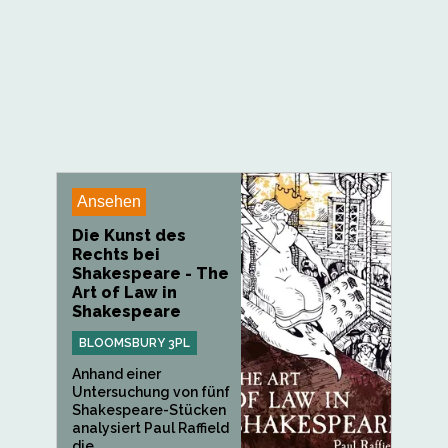
Ansehen
Die Kunst des
Rechts bei
Shakespeare - The
Art of Law in
Shakespeare
BLOOMSBURY 3PL
Anhand einer
Untersuchung von fünf
Shakespeare-Stücken
analysiert Paul Raffield
die...