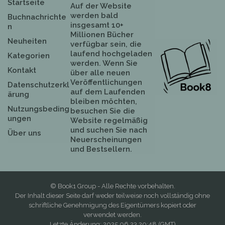
Startseite
Auf der Website
werden bald
Buchnachrichte
insgesamt 10+
n
Millionen Bücher
Neuheiten
verfügbar sein, die
laufend hochgeladen
Kategorien
werden. Wenn Sie
Kontakt
über alle neuen
Veröffentlichungen
Datenschutzerkl
auf dem Laufenden
ärung
bleiben möchten,
Nutzungsbeding
besuchen Sie die
ungen
Website regelmäßig
und suchen Sie nach
Über uns
Neuerscheinungen
und Bestsellern.
© Book1 Group - Alle Rechte vorbehalten.
Der Inhalt dieser Seite darf weder teilweise noch vollständig ohne
schriftliche Genehmigung des Eigentümers kopiert oder
verwendet werden.
Letzte Änderung: 2025.06.23 20:48 (GMT)