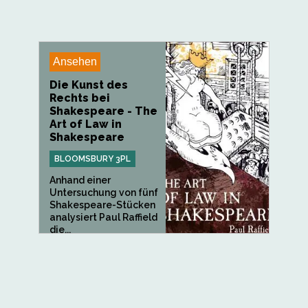
Ansehen
Die Kunst des
Rechts bei
Shakespeare - The
Art of Law in
Shakespeare
BLOOMSBURY 3PL
Anhand einer
Untersuchung von fünf
Shakespeare-Stücken
analysiert Paul Raffield
die...