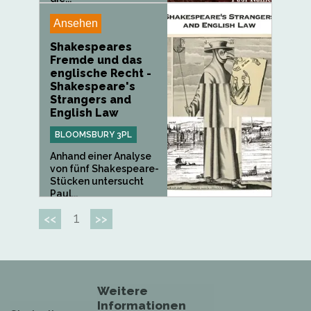
Ansehen
Shakespeares
Fremde und das
englische Recht -
Shakespeare's
Strangers and
English Law
BLOOMSBURY 3PL
Anhand einer Analyse
von fünf Shakespeare-
Stücken untersucht
Paul...
1
<<
>>
Weitere
Informationen