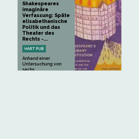
Shakespeares
imaginäre
Verfassung: Späte
elisabethanische
Politik und das
Theater des
Rechts -...
HART PUB
Anhand einer
Untersuchung von
sechs...