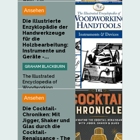
Wein... Für...
Ansehen
Die illustrierte
Enzyklopädie der
Handwerkzeuge
für die
Holzbearbeitung:
Instrumente und
Geräte -...
GRAHAM BLACKBURN
The Illustrated
Encyclopedia of
Woodworking...
Ansehen
Die Cocktail-
Chroniken: Mit
Jigger, Shaker und
Glas durch die
Cocktail-
Renaissance - The