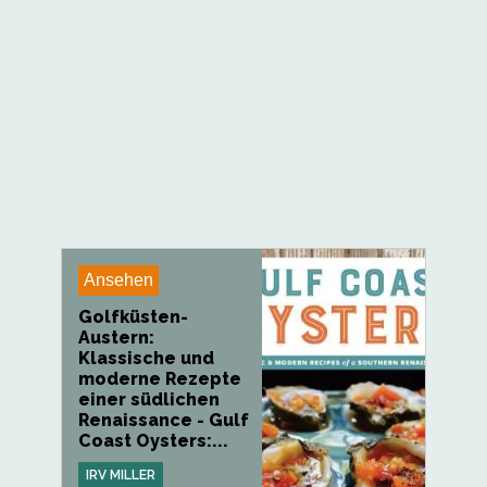
Ansehen
Golfküsten-
Austern:
Klassische und
moderne Rezepte
einer südlichen
Renaissance - Gulf
Coast Oysters:...
IRV MILLER