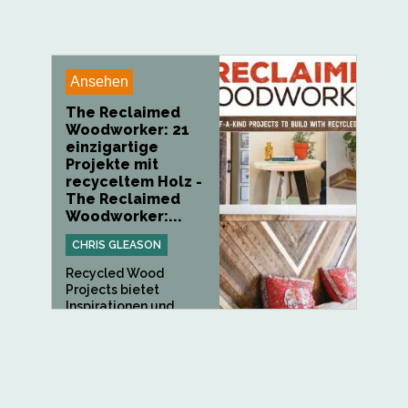
Ansehen
The Reclaimed
Woodworker: 21
einzigartige
Projekte mit
recyceltem Holz -
The Reclaimed
Woodworker:...
CHRIS GLEASON
Recycled Wood
Projects bietet
Inspirationen und...