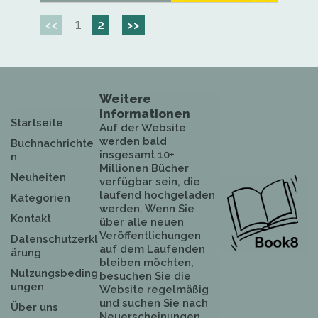
1
<<
2
>>
Weitere
Informationen
Startseite
Auf der Website
werden bald
Buchnachrichte
insgesamt 10+
n
Millionen Bücher
Neuheiten
verfügbar sein, die
laufend hochgeladen
Kategorien
werden. Wenn Sie
Kontakt
über alle neuen
Veröffentlichungen
Datenschutzerkl
auf dem Laufenden
ärung
bleiben möchten,
Nutzungsbeding
besuchen Sie die
ungen
Website regelmäßig
und suchen Sie nach
Über uns
Neuerscheinungen