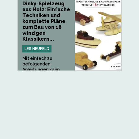
Dinky-Spielzeug
aus Holz: Einfache
Techniken und
komplette Pläne
zum Bau von 18
winzigen
Klassikern...
LES NEUFELD
Mit einfach zu
befolgenden
Anleitungen kann
jeder...