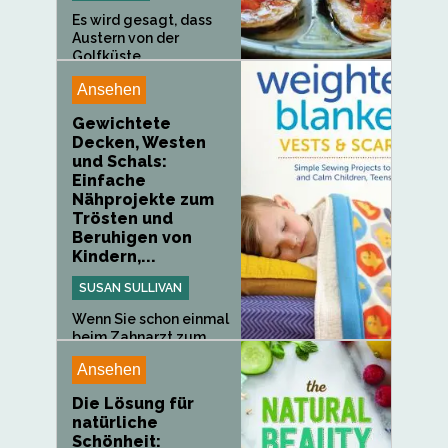
Es wird gesagt, dass
Austern von der
Golfküste...
Ansehen
Gewichtete
Decken, Westen
und Schals:
Einfache
Nähprojekte zum
Trösten und
Beruhigen von
Kindern,...
SUSAN SULLIVAN
Wenn Sie schon einmal
beim Zahnarzt zum
Röntgen...
Ansehen
Die Lösung für
natürliche
Schönheit: