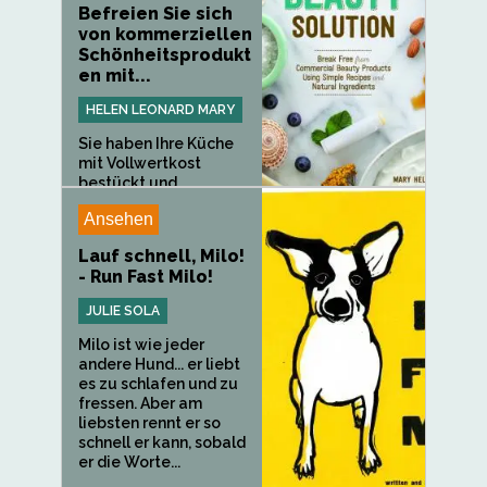
Befreien Sie sich
von kommerziellen
Schönheitsprodukt
en mit...
HELEN LEONARD MARY
Sie haben Ihre Küche
mit Vollwertkost
bestückt und...
Ansehen
Lauf schnell, Milo!
- Run Fast Milo!
JULIE SOLA
Milo ist wie jeder
andere Hund... er liebt
es zu schlafen und zu
fressen. Aber am
liebsten rennt er so
schnell er kann, sobald
er die Worte...