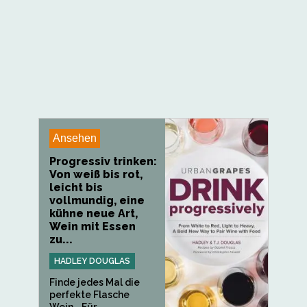
Ansehen
Progressiv trinken:
Von weiß bis rot,
leicht bis
vollmundig, eine
kühne neue Art,
Wein mit Essen
zu...
HADLEY DOUGLAS
Finde jedes Mal die
perfekte Flasche