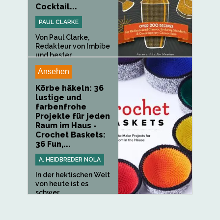
Cocktail...
PAUL CLARKE
Von Paul Clarke,
Redakteur von Imbibe
und bester...
Ansehen
Körbe häkeln: 36
lustige und
farbenfrohe
Projekte für jeden
Raum im Haus -
Crochet Baskets:
36 Fun,...
A. HEIDBREDER NOLA
In der hektischen Welt
von heute ist es
schwer,...