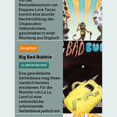
Von der
Bestsellerautorin von
Dragons Love Tacos
kommt eine skurrile
Nacherzählung des
Chupacabra-
Volksmärchens,
geschrieben in einer
Mischung aus Englisch
und Spanisch. Vor
langer...
Ansehen
Big Bad Bubble
CLARION BOOKS
Eine gewöhnliche
Seifenblase mag Ihnen
ziemlich harmlos
erscheinen. Für die
Monster von La La
Land ist eine
zerbrechliche,
schimmernde
Seifenblase jedoch ein
Objekt des...