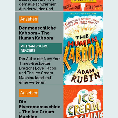
dem alle schwärmen!
Aus der wilden und
wunderbaren
Fantasie...
Ansehen
Der menschliche
Kaboom - The
Human Kaboom
PUTNAM YOUNG
READERS
Der Autor der New York
Times-Bestseller
Dragons Love Tacos
und The Ice Cream
Machine kehrt mit
einer weiteren
witzigen,...
Ansehen
Die
Eiscrememaschine
- The Ice Cream
Machine