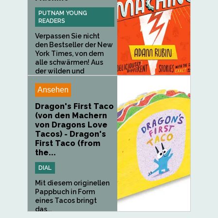
PUTNAM YOUNG
READERS
Verpassen Sie nicht
den Bestseller der New
York Times, von dem
alle schwärmen! Aus
der wilden und
wunderbaren Fantasie
des...
Ansehen
Dragon's First Taco
(von den Machern
von Dragons Love
Tacos) - Dragon's
First Taco (from
the...
DIAL
Mit diesem originellen
Pappbuch in Form
eines Tacos bringt
das...