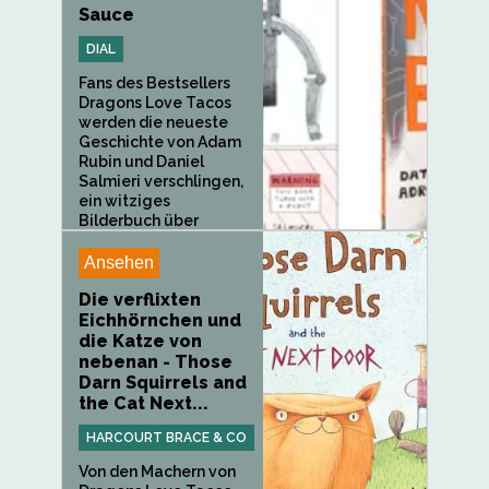
Sauce
DIAL
Fans des Bestsellers
Dragons Love Tacos
werden die neueste
Geschichte von Adam
Rubin und Daniel
Salmieri verschlingen,
ein witziges
Bilderbuch über
Roboter, die sich auf...
Ansehen
Die verflixten
Eichhörnchen und
die Katze von
nebenan - Those
Darn Squirrels and
the Cat Next...
HARCOURT BRACE & CO
Von den Machern von