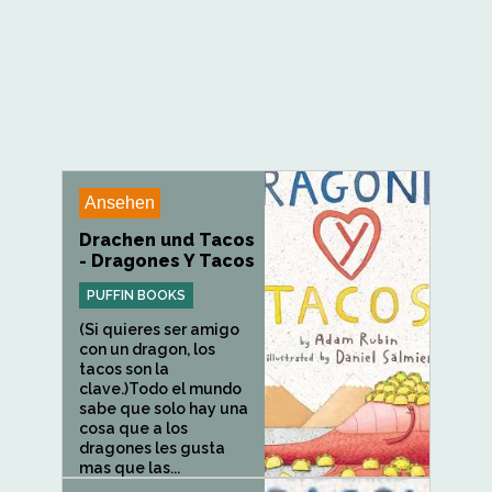
Ansehen
Drachen und Tacos
- Dragones Y Tacos
PUFFIN BOOKS
(Si quieres ser amigo
con un dragon, los
tacos son la
clave.)Todo el mundo
sabe que solo hay una
cosa que a los
dragones les gusta
mas que las...