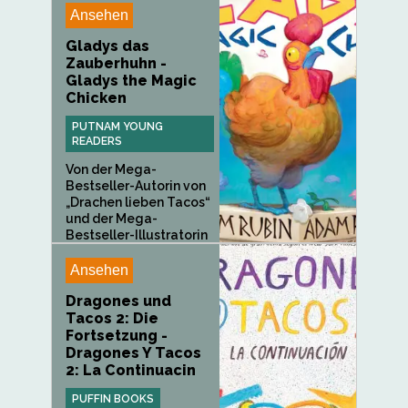
Ansehen
Gladys das
Zauberhuhn -
Gladys the Magic
Chicken
PUTNAM YOUNG
READERS
Von der Mega-
Bestseller-Autorin von
„Drachen lieben Tacos“
und der Mega-
Bestseller-Illustratorin
von „Die Legende von...
Ansehen
Dragones und
Tacos 2: Die
Fortsetzung -
Dragones Y Tacos
2: La Continuacin
PUFFIN BOOKS