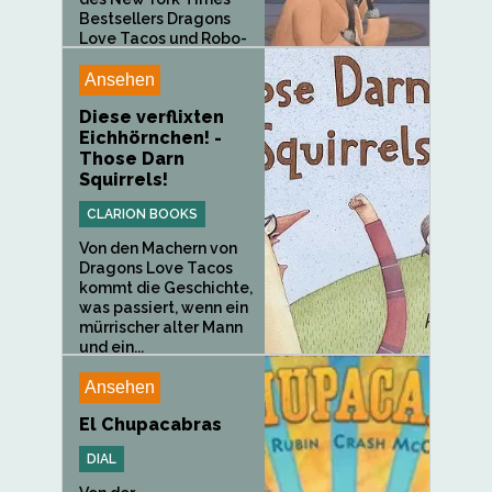
Bestsellers Dragons
Love Tacos und Robo-
Sauce .Wie sehr...
Ansehen
Diese verflixten
Eichhörnchen! -
Those Darn
Squirrels!
CLARION BOOKS
Von den Machern von
Dragons Love Tacos
kommt die Geschichte,
was passiert, wenn ein
mürrischer alter Mann
und ein...
Ansehen
El Chupacabras
DIAL