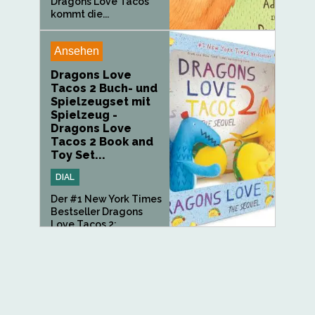
Dragons Love Tacos
kommt die...
Ansehen
Dragons Love
Tacos 2 Buch- und
Spielzeugset mit
Spielzeug -
Dragons Love
Tacos 2 Book and
Toy Set...
DIAL
Der #1 New York Times
Bestseller Dragons
Love Tacos 2:...