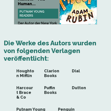
Human...
PUTNAM YOUNG
READERS
Der Autor der New York
Times-Bestseller
Dragons...
Die Werke des Autors wurden
von folgenden Verlagen
veröffentlicht:
Houghto
Clarion
Dial
n Mifflin
Books
Harcour
Puffin
Dutton
t Brace
Books
& Co
Putnam Young
Penguin