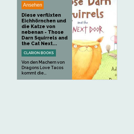
Ansehen
Diese verflixten
Eichhörnchen und
die Katze von
nebenan - Those
Darn Squirrels and
the Cat Next...
CLARION BOOKS
Von den Machern von
Dragons Love Tacos
kommt die...