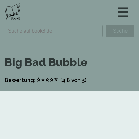
☰
Big Bad Bubble
⭐
⭐
⭐
⭐
⭐
Bewertung:
(4,8
von 5)