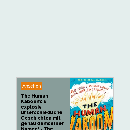
Ansehen
The Human
Kaboom: 6
explosiv
unterschiedliche
Geschichten mit
genau demselben
Namen! - The