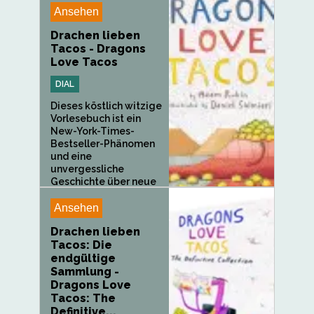
Ansehen
Drachen lieben
Tacos - Dragons
Love Tacos
DIAL
Dieses köstlich witzige
Vorlesebuch ist ein
New-York-Times-
Bestseller-Phänomen
und eine
unvergessliche
Geschichte über neue
Freunde und den...
Ansehen
Drachen lieben
Tacos: Die
endgültige
Sammlung -
Dragons Love
Tacos: The
Definitive...