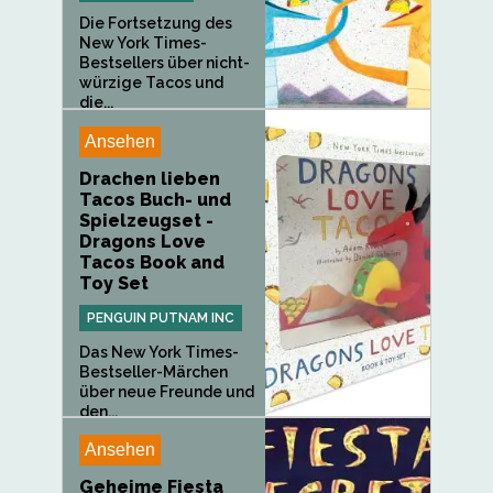
Die Fortsetzung des
New York Times-
Bestsellers über nicht-
würzige Tacos und
die...
Ansehen
Drachen lieben
Tacos Buch- und
Spielzeugset -
Dragons Love
Tacos Book and
Toy Set
PENGUIN PUTNAM INC
Das New York Times-
Bestseller-Märchen
über neue Freunde und
den...
Ansehen
Geheime Fiesta