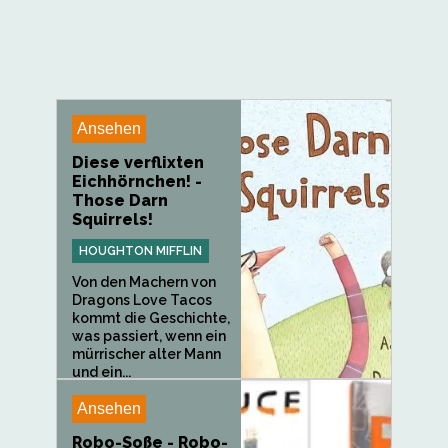
Ansehen
Diese verflixten
Eichhörnchen! -
Those Darn
Squirrels!
HOUGHTON MIFFLIN
Von den Machern von
Dragons Love Tacos
kommt die Geschichte,
was passiert, wenn ein
mürrischer alter Mann
und ein...
Ansehen
Robo-Soße - Robo-