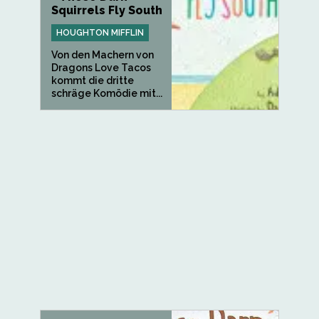
Squirrels Fly South
HOUGHTON MIFFLIN
Von den Machern von
Dragons Love Tacos
kommt die dritte
schräge Komödie mit...