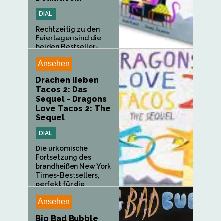
DIAL
Rechtzeitig zu den
Feiertagen sind die
beiden Bestseller-
Bilderbücher mit den...
Ansehen
Drachen lieben
Tacos 2: Das
Sequel - Dragons
Love Tacos 2: The
Sequel
DIAL
Die urkomische
Fortsetzung des
brandheißen New York
Times-Bestsellers,
perfekt für die
Märchenstunde...
Ansehen
Big Bad Bubble