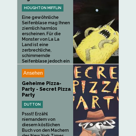
HOUGHTON MIFFLIN
Eine gewöhnliche
Seifenblase mag Ihnen
ziemlich harmlos
erscheinen. Für die
Monster von La La
Land ist eine
zerbrechliche,
schimmernde
Seifenblase jedoch ein
Objekt des...
Ansehen
Geheime Pizza-
Party - Secret Pizza
Party
DUTTON
Pssst! Erzähl
niemandem von
diesem köstlichen
Buch von den Machern
des New York Times