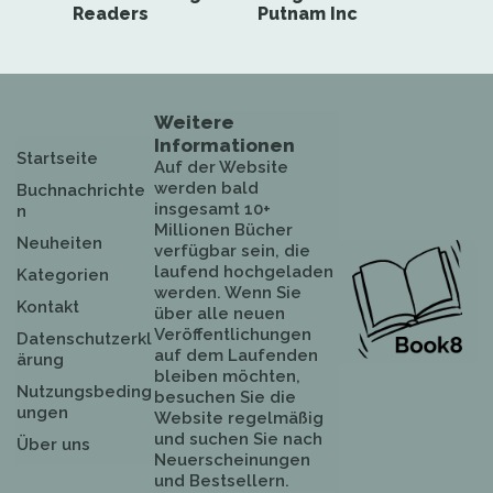
Readers
Putnam Inc
Weitere
Informationen
Startseite
Auf der Website
werden bald
Buchnachrichte
insgesamt 10+
n
Millionen Bücher
Neuheiten
verfügbar sein, die
laufend hochgeladen
Kategorien
werden. Wenn Sie
Kontakt
über alle neuen
Veröffentlichungen
Datenschutzerkl
auf dem Laufenden
ärung
bleiben möchten,
Nutzungsbeding
besuchen Sie die
ungen
Website regelmäßig
und suchen Sie nach
Über uns
Neuerscheinungen
und Bestsellern.