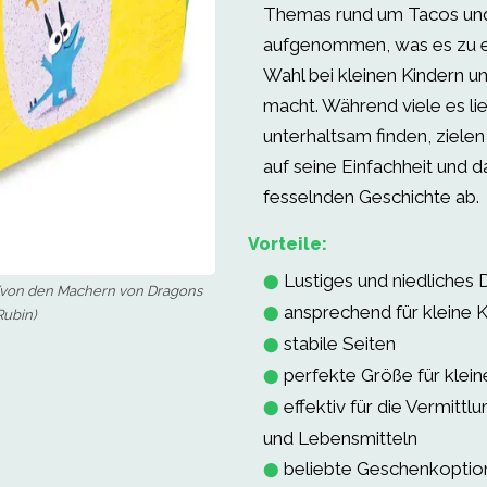
Themas rund um Tacos un
aufgenommen, was es zu e
Wahl bei kleinen Kindern un
macht. Während viele es l
unterhaltsam finden, zielen 
auf seine Einfachheit und d
fesselnden Geschichte ab.
Vorteile:
Lustiges und niedliches 
⬤
 (von den Machern von Dragons
ansprechend für kleine K
⬤
Rubin)
stabile Seiten
⬤
perfekte Größe für klei
⬤
effektiv für die Vermittl
⬤
und Lebensmitteln
beliebte Geschenkoptio
⬤