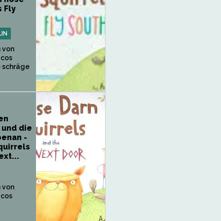
 Fly
IN
 von
acos
e schräge
ten
 und die
benan -
uirrels
xt...
 von
acos