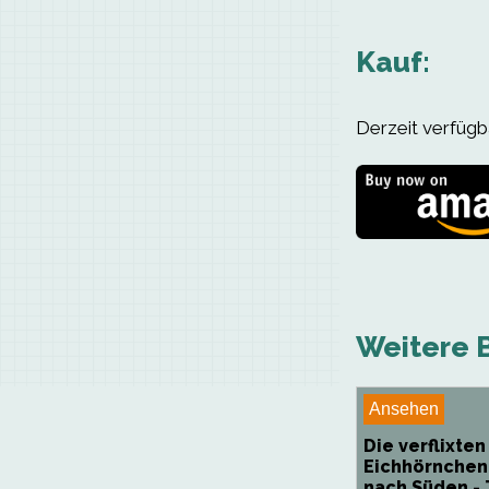
Kauf:
Derzeit verfügba
Weitere B
Ansehen
Die verflixten
Eichhörnchen
nach Süden -