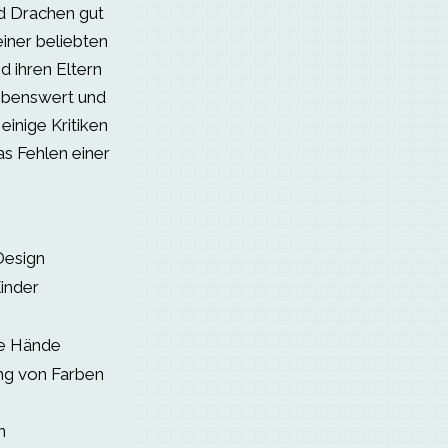
d Drachen gut
iner beliebten
d ihren Eltern
iebenswert und
einige Kritiken
as Fehlen einer
Design
inder
ne Hände
ung von Farben
n