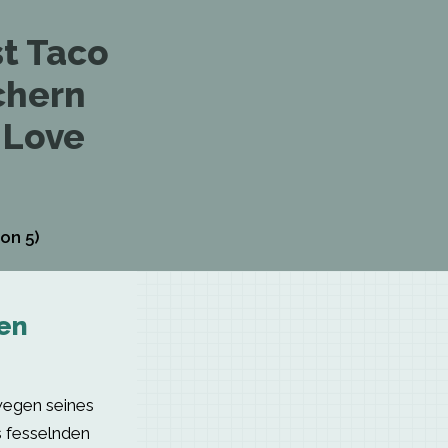
st Taco
chern
 Love
on 5)
en
wegen seines
s fesselnden