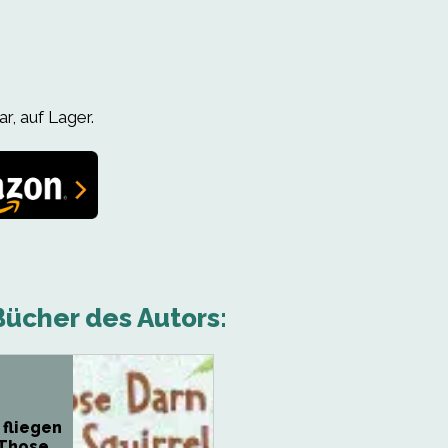
r, auf Lager.
ücher des Autors:
 fliegen
 Those