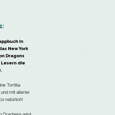
s:
appbuch in
das New York
on Dragons
 Lesern die
.
ne Tortilla
 und mit allerlei
co natürlich!
en Drachens wird