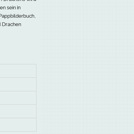
en sein in
 Pappbilderbuch,
d Drachen