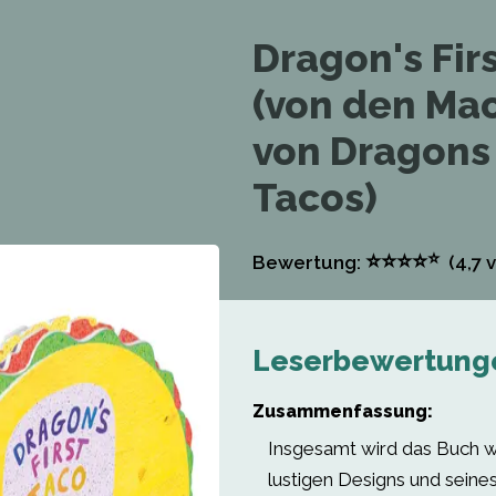
Dragon's Fir
(von den Ma
von Dragons
Tacos)
⭐
⭐
⭐
⭐
⭐
Bewertung:
(4,7
v
Leserbewertung
Zusammenfassung:
Insgesamt wird das Buch 
lustigen Designs und seine