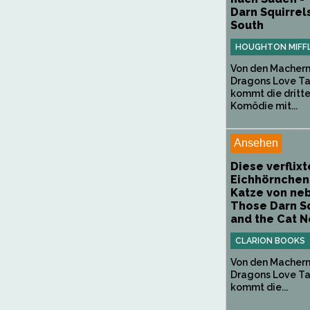
Darn Squirrels
South
HOUGHTON MIFFL
Von den Machern
Dragons Love T
kommt die dritt
Komödie mit...
Ansehen
Diese verflix
Eichhörnchen
Katze von ne
Those Darn Sq
and the Cat Ne
CLARION BOOKS
Von den Machern
Dragons Love T
kommt die...